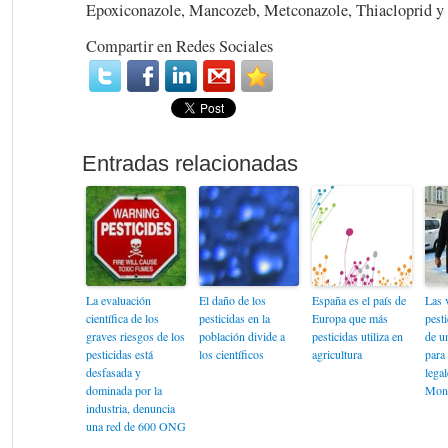
Epoxiconazole, Mancozeb, Metconazole, Thiacloprid y
Compartir en Redes Sociales
La evaluación
El daño de los
España es el país de
Las 
científica de los
pesticidas en la
Europa que más
pest
graves riesgos de los
población divide a
pesticidas utiliza en
de u
pesticidas está
los científicos
agricultura
para 
desfasada y
legal
dominada por la
Mon
industria, denuncia
una red de 600 ONG