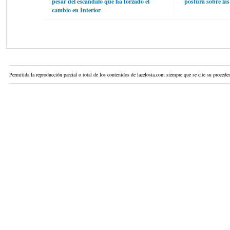
pesar del escándalo que ha forzado el
postura sobre las 
cambio en Interior
Permitida la reproducción parcial o total de los contenidos de lacelosia.com siempre que se cite su proceden