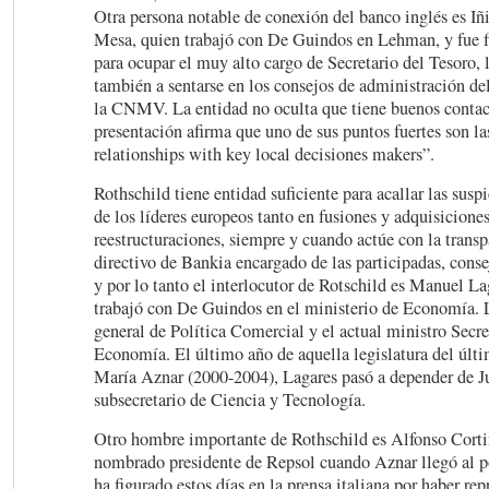
Otra persona notable de conexión del banco inglés es I
Mesa, quien trabajó con De Guindos en Lehman, y fue f
para ocupar el muy alto cargo de Secretario del Tesoro, 
también a sentarse en los consejos de administración d
la CNMV. La entidad no oculta que tiene buenos contact
presentación afirma que uno de sus puntos fuertes son la
relationships with key local decisiones makers”.
Rothschild tiene entidad suficiente para acallar las susp
de los líderes europeos tanto en fusiones y adquisicion
reestructuraciones, siempre y cuando actúe con la transp
directivo de Bankia encargado de las participadas, consej
y por lo tanto el interlocutor de Rotschild es Manuel L
trabajó con De Guindos en el ministerio de Economía. L
general de Política Comercial y el actual ministro Secre
Economía. El último año de aquella legislatura del últ
María Aznar (2000-2004), Lagares pasó a depender de 
subsecretario de Ciencia y Tecnología.
Otro hombre importante de Rothschild es Alfonso Corti
nombrado presidente de Repsol cuando Aznar llegó al p
ha figurado estos días en la prensa italiana por haber re