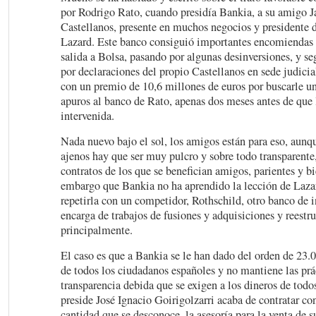
por Rodrigo Rato, cuando presidía Bankia, a su amigo 
Castellanos, presente en muchos negocios y presidente d
Lazard. Este banco consiguió importantes encomiendas 
salida a Bolsa, pasando por algunas desinversiones, y se
por declaraciones del propio Castellanos en sede judici
con un premio de 10,6 millones de euros por buscarle un
apuros al banco de Rato, apenas dos meses antes de que 
intervenida.
Nada nuevo bajo el sol, los amigos están para eso, aunq
ajenos hay que ser muy pulcro y sobre todo transparente,
contratos de los que se benefician amigos, parientes y b
embargo que Bankia no ha aprendido la lección de Lazar
repetirla con un competidor, Rothschild, otro banco de i
encarga de trabajos de fusiones y adquisiciones y reestr
principalmente.
El caso es que a Bankia se le han dado del orden de 23.
de todos los ciudadanos españoles y no mantiene las prá
transparencia debida que se exigen a los dineros de todo
preside José Ignacio Goirigolzarri acaba de contratar co
cantidad que se desconoce, la asesoría para la venta de s