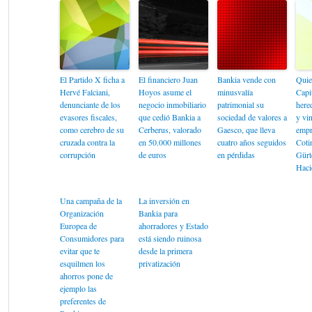
El Partido X ficha a
El financiero Juan
Bankia vende con
Quie
Hervé Falciani,
Hoyos asume el
minusvalía
Capi
denunciante de los
negocio inmobiliario
patrimonial su
here
evasores fiscales,
que cedió Bankia a
sociedad de valores a
y vin
como cerebro de su
Cerberus, valorado
Gaesco, que lleva
empr
cruzada contra la
en 50.000 millones
cuatro años seguidos
Coti
corrupción
de euros
en pérdidas
Gürt
Haci
Una campaña de la
La inversión en
Organización
Bankia para
Europea de
ahorradores y Estado
Consumidores para
está siendo ruinosa
evitar que te
desde la primera
esquilmen los
privatización
ahorros pone de
ejemplo las
preferentes de