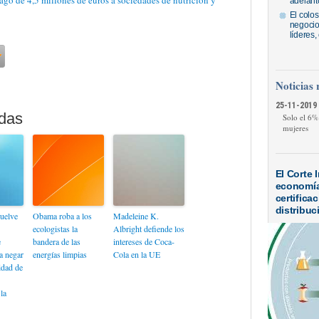
o de 4,5 millones de euros a sociedades de nutrición y
adelantó
El colos
negocios
líderes
Noticias 
25-11-2019 
Solo el 6%
mujeres
El Corte 
economía 
certifica
distribuc
uelve
Obama roba a los
Madeleine K.
ecologistas la
Albright defiende los
e
bandera de las
intereses de Coca-
a negar
energías limpias
Cola en la UE
idad de
la