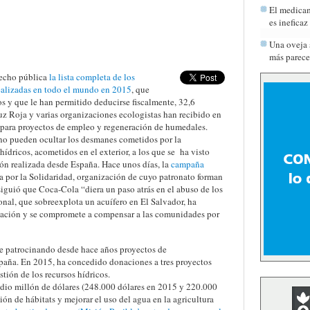
El medicam
es ineficaz
Una oveja 
más parece
echo pública
la lista completa de los
realizadas en todo el mundo en 2015
, que
s y que le han permitido deducirse fiscalmente, 32,6
uz Roja y varias organizaciones ecologistas han recibido en
 para proyectos de empleo y regeneración de humedales.
no pueden ocultar los desmanes cometidos por la
ídricos, acometidos en el exterior, a los que se ha visto
ión realizada desde España. Hace unos días, la
campaña
a por la Solidaridad, organización de cuyo patronato forman
iguió que Coca-Cola “diera un paso atrás en el abuso de los
onal, que sobreexplota un acuífero en El Salvador, ha
liación y se compromete a compensar a las comunidades por
 patrocinando desde hace años proyectos de
paña. En 2015, ha concedido donaciones a tres proyectos
stión de los recursos hídricos.
io millón de dólares (248.000 dólares en 2015 y 220.000
ión de hábitats y mejorar el uso del agua en la agricultura