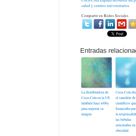
Coca-Cola España reconoce un pag
salud y centros universitarios
Compartir en Redes Sociales
La distribuidora de
Coca-Cola dis
Coca-Cola en la UE
el sanedrín de
también hace lobby
científicos qu
para mejorar su
financiaba par
imagen
la responsabil
las bebidas
azucaradas en 
obesidad