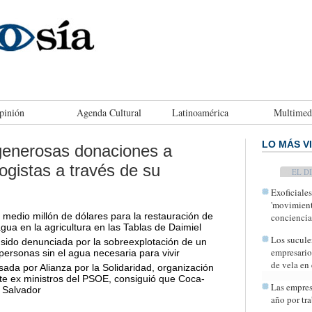
pinión
Agenda Cultural
Latinoamérica
Multimed
LO MÁS V
generosas donaciones a
ogistas a través de su
TODAY
Exoficiale
'movimient
medio millón de dólares para la restauración de
conciencia
agua en la agricultura en las Tablas de Daimiel
Los sucule
 sido denunciada por la sobreexplotación de un
empresario
personas sin el agua necesaria para vivir
de vela en 
da por Alianza por la Solidaridad, organización
te ex ministros del PSOE, consiguió que Coca-
Las empres
 Salvador
año por tra