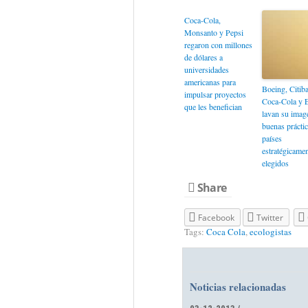
Coca-Cola,
Monsanto y Pepsi
regaron con millones
de dólares a
universidades
americanas para
Boeing, Citib
impulsar proyectos
Coca-Cola y 
que les benefician
lavan su imag
buenas práctic
países
estratégicamen
elegidos
Share
Facebook
Twitter
Tags:
Coca Cola
,
ecologistas
Noticias relacionadas