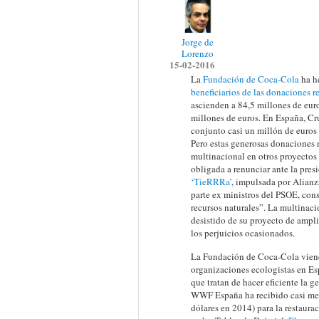
Jorge de
Lorenzo
15-02-2016
La
Fundación de Coca-Cola
ha h
beneficiarios de las donaciones 
ascienden a 84,5 millones de euro
millones de euros. En España, Cr
conjunto casi un millón de euros
Pero estas generosas donaciones 
multinacional en otros proyectos h
obligada a renunciar ante la pres
‘TieRRRa’
, impulsada por Alianz
parte ex ministros del PSOE, cons
recursos naturales”. La multinaci
desistido de su proyecto de amp
los perjuicios ocasionados.
La Fundación de Coca-Cola viene
organizaciones ecologistas en Es
que tratan de hacer eficiente la ge
WWF España ha recibido casi med
dólares en 2014) para la restaurac