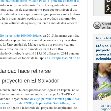
ecto bautizado como ‘Misión Posible’ pretende conservar el
uirlo WWF pone a disposición de los regantes del entorno
entas gratuitas de asesoramiento para que optimicen el uso
e calidad, a la vez que ahorran agua para asegurar el futuro
egún la organización ecologista, ha ayudado a ahorrar dos
u
gua,
n volumen de agua equivalente a más de dos veces el
Suscrí
con la
llo ha recibido 100.000 dólares
en 2015, la misma cantidad
RSE - N
tinado a apoyar los esfuerzos de reforestación y la gestión
ón. La Universidad de Málaga recibe por primera vez una
Utópica, 
ra la restauración de humedales en el Delta Río
proyecto
la de Ornitología recibió 115.900 dólares en 2014 para un
apoyo a l
residuales en el Tancat de la Pipa
en el Parque Natural de La
colombi
daridad hace retirarse
 proyecto en El Salvador
en financiando buenas prácticas ecológicas en España, no le
refrescos también como pretendía. La campaña ‘TieRRRa’,
idaridad, organización
de cuyo patronato forman parte Rosa
ex ministros del PSOE, o la periodista Sol Gallego
,
tras
La marc
e ha obligado a la retirada del proyecto de ampliación de
negocio