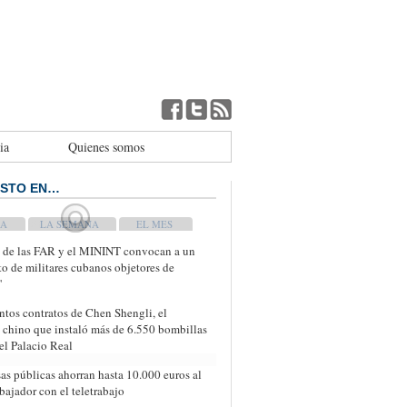
ia
Quienes somos
ISTO EN…
WEEK
MONTH
s de las FAR y el MININT convocan a un
o de militares cubanos objetores de
'
ntos contratos de Chen Shengli, el
 chino que instaló más de 6.550 bombillas
el Palacio Real
as públicas ahorran hasta 10.000 euros al
bajador con el teletrabajo