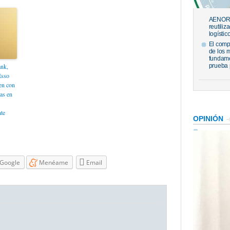
AENOR h
reutiliz
logístic
El comp
de los 
fundame
ank,
prueba 
Esso
en con
as en
te
OPINIÓN
Google
Menéame
Email