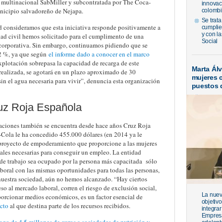
la multinacional SabMiller y subcontratada por The Coca-
innovac
icipio salvadoreño de Nejapa.
colombi
Se trata
d consideramos que esta iniciativa responde positivamente a
cumplie
y con l
ad civil hemos solicitado para el cumplimento de una
Social
 corporativa. Sin embargo, continuamos pidiendo que se
2 %, ya que según
el informe dado a conocer en el marco
explotación sobrepasa la capacidad de recarga de este
Marta Ál
 realizada, se agotará en un plazo aproximado de 30
mujeres 
in el agua necesaria para vivir”, denuncia esta organización
puestos 
uz Roja Española
onaciones también se encuentra desde hace años Cruz Roja
Cola le ha concedido 455.000 dólares (en 2014 ya le
 proyecto de empoderamiento que proporcione a las mujeres
iales necesarias para conseguir un empleo. La entidad
de trabajo sea ocupado por la persona más capacitada sólo
boral con las mismas oportunidades para todas las personas,
 nuestra sociedad, aún no hemos alcanzado. “Hay ciertos
so al mercado laboral, corren el riesgo de exclusión social,
La nueva
porcionar medios económicos, es un factor esencial de
objetiv
cto
al que destina parte de los recursos recibidos.
integrar
Empresa