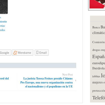
s
lentín
orias
Ba
Banca
redes
climáti
Comisión
drogas
emp
Google
Menéame
Email
Españ
eurodip
Iberdrola
l
Next Post
lobbies
cord del
La jurista Teresa Freixes preside Citizens
mujeres
o
Pro Europe, una nueva organización contra
el nacionalismo y el populismo en la UE
protecció
Telef