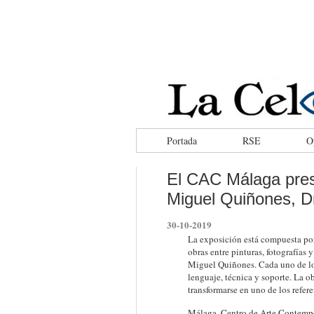
facebook
tweeter
rss
Portada
RSE
O
El CAC Málaga pres
Miguel Quiñones, D
30-10-2019
La exposición está compuesta por 
obras entre pinturas, fotografías 
Miguel Quiñones. Cada uno de los
lenguaje, técnica y soporte. La 
transformarse en uno de los refer
Málaga. Centro de Arte Contempor