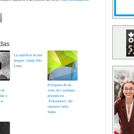
La superficie de una
imagen. Aimée Zito
Lema
El Espacio de las
 de
Artes de Castellana
das y
presenta los
sse
“Fotosaurios” del
cineasta Carlos
Saura