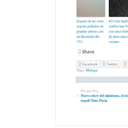
Espacio de las Artes
El Corte Inglé
expone grabados de
celebra San Va
grandes autores con
con cinco hist
un descuento del
de amor para 
75%
sociales
Share
Facebook
Twitter
Tags:
Málaga
Previous Post
Nuevo show del alpinismo, el ré
nepalí Nims Purja