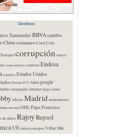
Destinos
BBVA
nco Santander
cambio
co
China
ciudadanos
Coca Cola
corrupción
 Europea
cáncer
Endesa
leo
empresas
emprendedores
a
Estados Unidos
españoles
utados
google
futbol
Europa
FCC
internet
Inditex
inmigrantes
juego online
Madrid
obby
lobistas
medicamentos
Papa Francisco
OHL
bama
obesidad
Rajoy
Repsol
n de datos
ónica
UE
Villar Mir
union europea