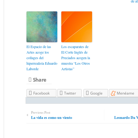
de a
El Espacio de las
Los escaparates de
Artes acoge los
El Corte Inglés de
collages del
Preciados acogen la
hiperrealista Eduardo
muestra “Los Otros
Laborde
Artistas”
Share
Facebook
Twitter
Google
Menéame
Previous Post
La vida es como un viento
Leonardo Da Vin