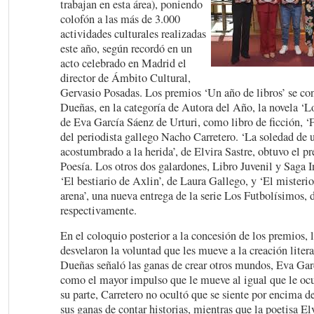
trabajan en esta área), poniendo
colofón a las más de 3.000
actividades culturales realizadas
este año, según recordó en un
acto celebrado en Madrid el
director de Ámbito Cultural,
Gervasio Posadas. Los premios ‘Un año de libros’ se co
Dueñas, en la categoría de Autora del Año, la novela ‘Lo
de Eva García Sáenz de Urturi, como libro de ficción, ‘Fa
del periodista gallego Nacho Carretero. ‘La soledad de 
acostumbrado a la herida’, de Elvira Sastre, obtuvo el pr
Poesía. Los otros dos galardones, Libro Juvenil y Saga In
‘El bestiario de Axlin’, de Laura Gallego, y ‘El misteri
arena’, una nueva entrega de la serie Los Futbolísimos, 
respectivamente.
En el coloquio posterior a la concesión de los premios, 
desvelaron la voluntad que les mueve a la creación liter
Dueñas señaló las ganas de crear otros mundos, Eva Garc
como el mayor impulso que le mueve al igual que le ocu
su parte, Carretero no ocultó que se siente por encima d
sus ganas de contar historias, mientras que la poetisa El