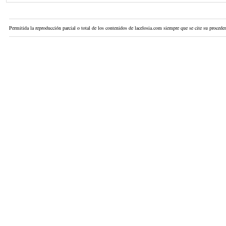
Permitida la reproducción parcial o total de los contenidos de lacelosia.com siempre que se cite su proceden