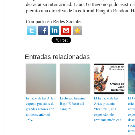
desvelar su interioridad. Laura Gallego no pudo asistir a
premio una directiva de la editorial Penguin Random H
Compartir en Redes Sociales
Espacio de las Artes
Lecturas. Eugenia
El Espacio de las
El C
expone grabados de
Rico, El beso del
Artes presenta
cele
grandes autores con
canguro
“Texturas”, una
aniv
un descuento del
exposición de
expo
75%
artesanía madrileña
desar
soci
cons