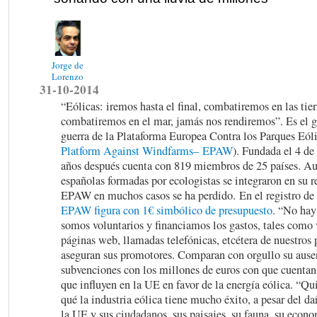
Jorge de
Lorenzo
31-10-2014
“Eólicas: iremos hasta el final, combatiremos en las tier
combatiremos en el mar, jamás nos rendiremos”. Es el g
guerra de la Plataforma Europea Contra los Parques Eóli
Platform Against Windfarms–
EPAW
). Fundada el 4 de
años después cuenta con 819 miembros de 25 países. Au
españolas formadas por ecologistas se integraron en su r
EPAW en muchos casos se ha perdido. En el registro de
EPAW figura con 1€ simbólico de presupuesto
. “No hay
somos voluntarios y financiamos los gastos, tales como 
páginas web, llamadas telefónicas, etcétera de nuestros 
aseguran sus promotores. Comparan con orgullo su ausen
subvenciones con los millones de euros con que cuentan
que influyen en la UE en favor de la energía eólica. “Qui
qué la industria eólica tiene mucho éxito, a pesar del d
la UE y sus ciudadanos, sus paisajes, su fauna, su econo