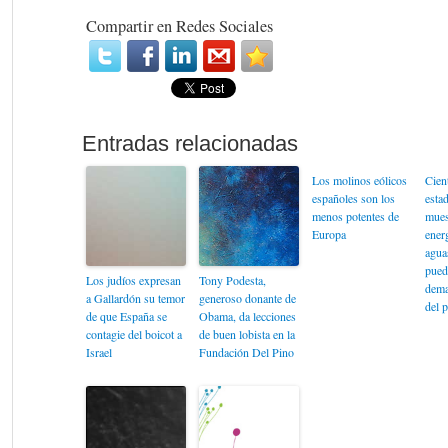
Compartir en Redes Sociales
Los molinos eólicos
Cient
españoles son los
esta
menos potentes de
mues
Europa
energ
agua
puede
Los judíos expresan
Tony Podesta,
dema
a Gallardón su temor
generoso donante de
del p
de que España se
Obama, da lecciones
contagie del boicot a
de buen lobista en la
Israel
Fundación Del Pino