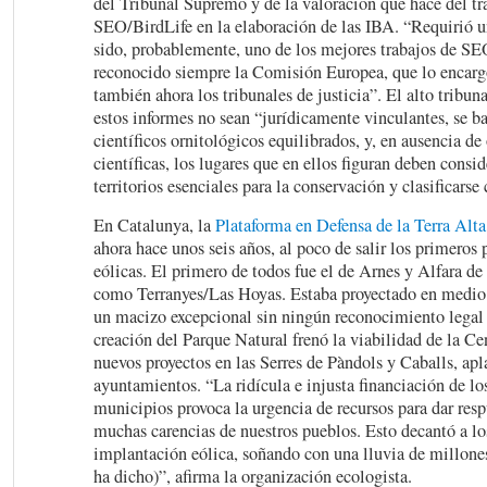
del Tribunal Supremo y de la valoración que hace del tr
SEO/BirdLife en la elaboración de las IBA. “Requirió u
sido, probablemente, uno de los mejores trabajos de S
reconocido siempre la Comisión Europea, que lo encarg
también ahora los tribunales de justicia”. El alto tribu
estos informes no sean “jurídicamente vinculantes, se ba
científicos ornitológicos equilibrados, y, en ausencia de
científicas, los lugares que en ellos figuran deben consi
territorios esenciales para la conservación y clasificar
En Catalunya, la
Plataforma en Defensa de la Terra Alta
ahora hace unos seis años, al poco de salir los primeros 
eólicas. El primero de todos fue el de Arnes y Alfara de
como Terranyes/Las Hoyas. Estaba proyectado en medio 
un macizo excepcional sin ningún reconocimiento legal 
creación del Parque Natural frenó la viabilidad de la Cen
nuevos proyectos en las Serres de Pàndols y Caballs, apl
ayuntamientos. “La ridícula e injusta financiación de l
municipios provoca la urgencia de recursos para dar resp
muchas carencias de nuestros pueblos. Esto decantó a los
implantación eólica, soñando con una lluvia de millone
ha dicho)”, afirma la organización ecologista.