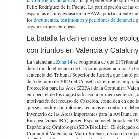
la Cordillera Cantábrica
a la que pertenece
Joaquín Arau
Felix Rodríguez de la Fuente. La participación de las o
españolas es muy escasa en la EPAW, prácticamente nul
los
documentos
,
testimonios
y
peticiones de denuncia
qu
organizaciones europeas.
La batalla la dan en casa los ecolog
con triunfos en Valencia y Catalun
La valenciana
Zona 14
se congratula de que El Tribuna
desestimado el recurso de Casación presentado por la Ge
sentencia del Tribunal Superior de Justicia que anuló p
de 5 de junio de 2009 del Consell por el que se ampliab
Protección para las Aves (ZEPA) de la Comunitat Valenc
europeo, el de los magistrados en la primera sentencia, 
motivación del recurso de Casación, coinciden en que l
que se acredite con informes técnicos en contrario, deben
Inventario de las Áreas Importantes para la Avifauna e
Europea (zonas IBA) que en España fue elaborado en 19
Española de Ornitología (SEO/BirdLife). El delegado 
Comunitat Valenciana, Mario Jiménez, destacó la impor