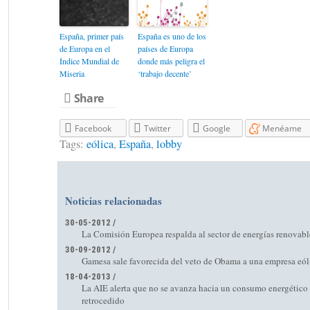
España, primer país
España es uno de los
de Europa en el
países de Europa
Índice Mundial de
donde más peligra el
Miseria
‘trabajo decente’
Share
Facebook
Twitter
Google
Menéame
Tags:
eólica
,
España
,
lobby
Noticias relacionadas
30-05-2012 /
La Comisión Europea respalda al sector de energías renovable
30-09-2012 /
Gamesa sale favorecida del veto de Obama a una empresa eól
18-04-2013 /
La AIE alerta que no se avanza hacia un consumo energético
retrocedido