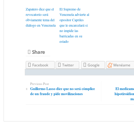
Zapatero dice que el
El Supremo de
revocatorio será
Venezuela advierte al
obviamente tema del
opositor Capriles
diálogo en Venezuela
que le encarcelará si
no impide las
barricadas en su
estado
Share
Facebook
Twitter
Google
Menéame
Previous Post
Guillermo Lasso dice que no será cómplice
El medicame
de un fraude y pide movilizaciones
hipotiroidis
ma