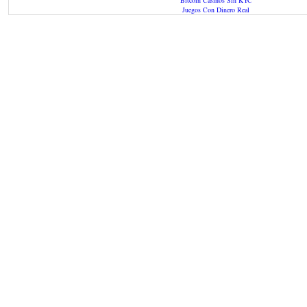
Bitcoin Casinos Sin KYC
Juegos Con Dinero Real