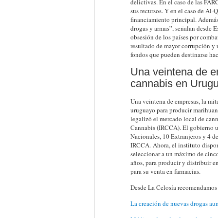
delictivas. En el caso de las FAR
sus recursos. Y en el caso de Al-Q
financiamiento principal. Además,
drogas y armas”, señalan desde Es
obsesión de los países por combat
resultado de mayor corrupción y 
fondos que pueden destinarse haci
Una veintena de e
cannabis en Urug
Una veintena de empresas, la mita
uruguayo para producir marihuana
legalizó el mercado local de cann
Cannabis (IRCCA). El gobierno ur
Nacionales, 10 Extranjeros y 4 d
IRCCA. Ahora, el instituto dispon
seleccionar a un máximo de cinco 
años, para producir y distribuir 
para su venta en farmacias.
Desde La Celosía recomendamos l
La creación de nuevas drogas au