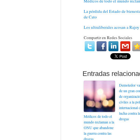
Médicos de todo el mundo reclam
La pérdida del Estado de bienesta
de Cato
Los ultraliberales acosan a Rajoy
Compartir en Redes Sociales
Demoledor va
de un gran co
de organizaci
civiles a la pol
internacional 
lucha contra l
Médicos de todo el
drogas
mundo reclaman a la
ONU que abandone
la guerra contra las
drogas