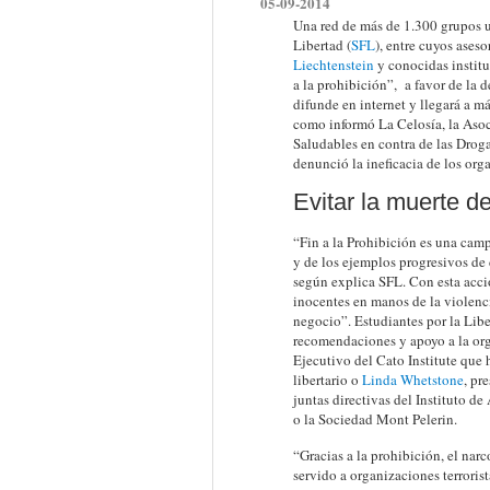
05-09-2014
Una red de más de 1.300 grupos u
Libertad (
SFL
), entre cuyos aseso
Liechtenstein
y conocidas institu
a la prohibición”, a favor de la
difunde en internet y llegará a m
como informó La Celosía, la Asoc
Saludables en contra de las Droga
denunció la ineficacia de los org
Evitar la muerte 
“Fin a la Prohibición es una camp
y de los ejemplos progresivos de
según explica SFL. Con esta acci
inocentes en manos de la violencia
negocio”. Estudiantes por la Lib
recomendaciones y apoyo a la org
Ejecutivo del Cato Institute que
libertario o
Linda Whetstone
, pr
juntas directivas del Instituto 
o la Sociedad Mont Pelerin.
“Gracias a la prohibición, el nar
servido a organizaciones terrori