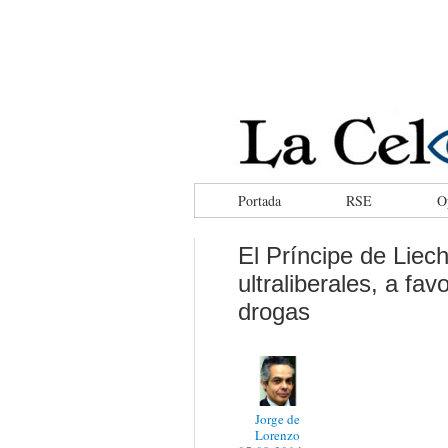
facebook
tweeter
rss
Portada
RSE
O
El Príncipe de Liec
ultraliberales, a fa
drogas
Jorge de
Lorenzo