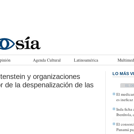
pinión
Agenda Cultural
Latinoamérica
Multimed
LO MÁS V
htenstein y organizaciones
vor de la despenalización de las
TODAY
El medicam
es ineficaz
Inda ficha
Iberdrola,
El consorc
Panamá pag