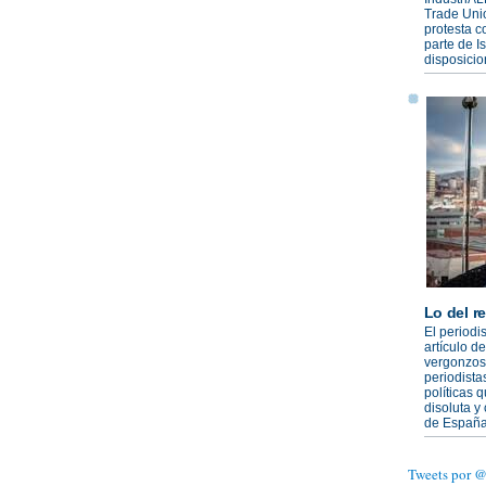
Trade Uni
protesta c
parte de Is
disposicio
Lo del r
El periodi
artículo d
vergonzoso
periodista
políticas 
disoluta y
de España
Tweets por 