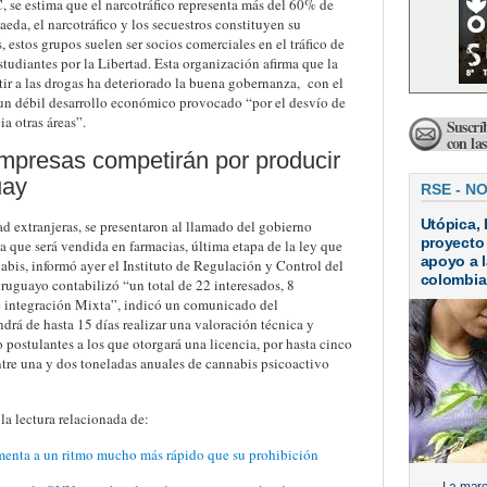
C, se estima que el narcotráfico representa más del 60% de
aeda, el narcotráfico y los secuestros constituyen su
 estos grupos suelen ser socios comerciales en el tráfico de
tudiantes por la Libertad. Esta organización afirma que la
ir a las drogas ha deteriorado la buena gobernanza, con el
un débil desarrollo económico provocado “por el desvío de
a otras áreas”.
Suscrí
con la
mpresas competirán por producir
uay
RSE - N
Utópica, 
d extranjeras, se presentaron al llamado del gobierno
proyecto
 que será vendida en farmacias, última etapa de la ley que
apoyo a l
abis, informó ayer el Instituto de Regulación y Control del
colombi
uguayo contabilizó “un total de 22 interesados, 8
e integración Mixta”, indicó un comunicado del
drá de hasta 15 días realizar una valoración técnica y
postulantes a los que otorgará una licencia, por hasta cinco
entre una y dos toneladas anuales de cannabis psicoactivo
a lectura relacionada de:
menta a un ritmo mucho más rápido que su prohibición