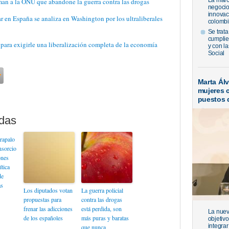
La marc
an a la ONU que abandone la guerra contra las drogas
negocio
innovac
r en España se analiza en Washington por los ultraliberales
colombi
Se trata
cumplie
 para exigirle una liberalización completa de la economía
y con l
Social
Marta Ál
mujeres 
puestos 
rapalo
nsorcio
ones
ítica
de
as
Los diputados votan
La guerra policial
propuestas para
contra las drogas
frenar las adicciones
está perdida, son
La nueva
de los españoles
más puras y baratas
objetiv
integrar
que nunca