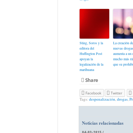
Sting, Soros y la
La creación d
editora del
nuevas droga
Huffington Post
aumenta a un 
apoyan la
mucho más rá
legalización de la
que su prohib
marihuana
Share
Facebook
Twitter
Tags:
despenalización
,
drogas
,
Pr
Noticias relacionadas
04-03-2015 /