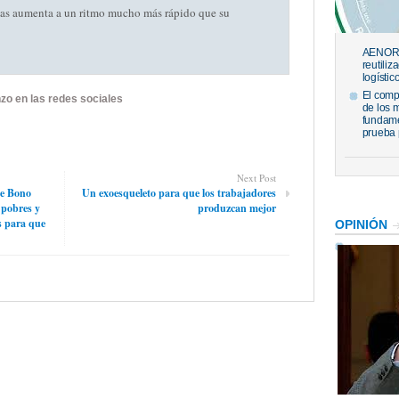
gas aumenta a un ritmo mucho más rápido que su
AENOR h
reutiliz
logístic
El comp
zo en las redes sociales
de los 
fundame
prueba 
Next Post
te Bono
Un exoesqueleto para que los trabajadores
 pobres y
produzcan mejor
s para que
OPINIÓN