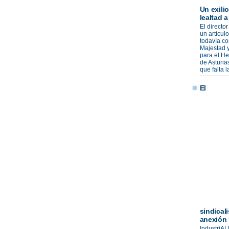
Un exili
lealtad 
El director
un artícul
todavía co
Majestad y
para el He
de Asturia
que falta 
El
sindical
anexión i
IndustriAL