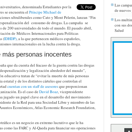
Las campañ
niversitarios, denominada Estudiantes por la
de nuevos 
res se encuentra el
Príncipe Michael de
ciones ultraliberales como Cato y Mont Pelerin, lanzan “Fin
Los multim
 despenalización del consumo de drogas. La campaña se
con sus do
ás de 200 universidades de todo el mundo. El pasado abril,
Salud
iación de Médicos Internacionales para Políticas
s (
IDHDP)
, a la que pertenecen médicos españoles,
anismos internacionales en la lucha contra la droga.
de más personas inocentes
aña que da cuenta del fracaso de la guerra contra las drogas
 despenalización y legalización alrededor del mundo”,
ón educativa tratan de “evitar la muerte de más personas
 estatal y de los distintos cárteles que controlan el
ertad
cuentan con un staff de asesores
que proporcionan
anización. Es el caso de
David Boaz
, vicepresidente
 ha jugado un papel clave en el desarrollo del movimiento
esidente de la Red para una Sociedad Libre y miembro de las
de Asuntos Económicos, Atlas Economic Research Foundation,
cotráfico es un negocio en extremo lucrativo que le ha
stas como las FARC y Al-Qaeda para financiar sus operaciones