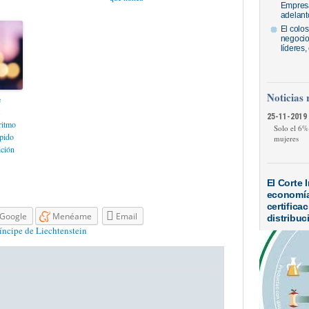
Empresa
adelantó
El colos
negocios
líderes
Noticias 
e
s
25-11-2019 
ritmo
Solo el 6%
pido
mujeres
ición
El Corte 
economía 
certifica
Google
Menéame
Email
distribuc
íncipe de Liechtenstein