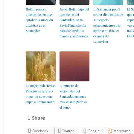
Botín premia a
Javier Botín, hijo del
El Santander podrá
El S
quienes tienen que
presidente del
cobrar dividendos de
que r
aprobar la sucesión
Santander, lanza
su negocio
capi
dinástica en el
Savia Financiación
estadounidense tras
vez 
Santander
para dar crédito a
aprobar su filial el
tras 
pymes y autónomos
examen del
FED
supervisor
La magistrada Teresa
El número de
Palacios se atreve a
accionistas del
poner de nuevo en
Santander aumenta
jaque a Emilio Botín
más cuanto peor va
el banco
Share
Facebook
Twitter
Google
Menéame