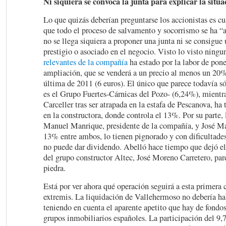
Ni siquiera se convoca la junta para explicar la situa
Lo que quizás deberían preguntarse los accionistas es cuá
que todo el proceso de salvamento y socorrismo se ha “
no se llega siquiera a proponer una junta ni se consigue 
prestigio o asociado en el negocio. Visto lo visto ningu
relevantes de la compañía
ha estado por la labor de pon
ampliación, que se venderá a un precio al menos un 20% 
última de 2011 (6 euros). El único que parece todavía s
es el Grupo Fuertes-Cárnicas del Pozo- (6,24%), mientra
Carceller tras ser atrapada en la estafa de Pescanova, ha
en la constructora, donde controla el 13%. Por su parte,
Manuel Manrique, presidente de la compañía, y José M
13% entre ambos, lo tienen pignorado y con dificultade
no puede dar dividendo. Abelló hace tiempo que dejó el 
del grupo constructor Altec, José Moreno Carretero, par
piedra.
Está por ver ahora qué operación seguirá a esta primera 
extremis. La liquidación de Vallehermoso no debería h
teniendo en cuenta el aparente apetito que hay de fondos
grupos inmobiliarios españoles. La participación del 9