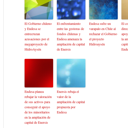
El Gobierno chileno
El enfrentamiento
Endesa sufre un
El c
y Endesa se
entre las gestoras de
varapalo en Chile al
direc
entrecruzan
fondos chilenas y
rechazar el Gobierno
apoy
acusaciones por el
Endesa amenaza la
el proyecto
la a
megaproyecto de
ampliación de capital
Hidroaysén
capit
HidroAysén
de Enersis
Ende
Endesa planea
Enersis rebaja el
rebajar la valoración
valor de la
de sus activos para
ampliación de capital
conseguir el apoyo
propuesta por
de los minoritarios
Endesa
en la ampliación de
capital de Enersis