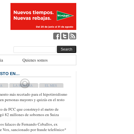
ia
Quienes somos
ISTO EN…
WEEK
MONTH
ento más recetado para el hipotiroidismo
 en personas mayores y quizás en el resto
io de FCC que construyó el metro de
ó 82 millones de sobornos en Suiza
os falaces de Fernando Ceballos, ex
de Vox, sancionado por fraude telefónico*