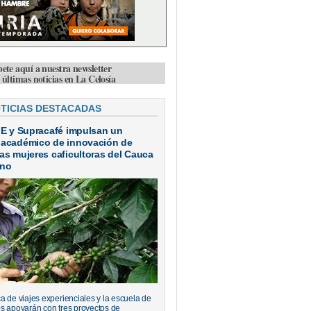
bete aquí a nuestra newsletter
s últimas noticias en La Celosía
OTICIAS DESTACADAS
IE y Supracafé impulsan un
 académico de innovación de
as mujeres caficultoras del Cauca
ano
a de viajes experienciales y la escuela de
s apoyarán con tres proyectos de