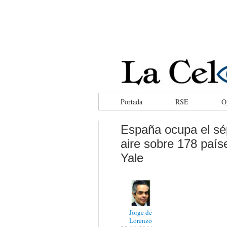
facebook
tweeter
rss
Portada
RSE
O
España ocupa el sép
aire sobre 178 país
Yale
Jorge de
Lorenzo