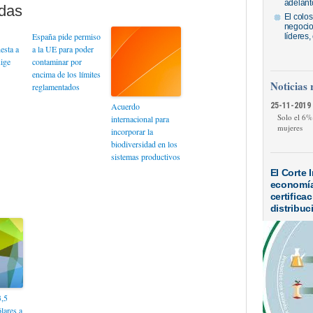
adelantó
El colos
negocios
España pide permiso
líderes
esta a
a la UE para poder
xige
contaminar por
encima de los límites
Noticias 
reglamentados
Acuerdo
25-11-2019 
Solo el 6%
internacional para
mujeres
incorporar la
biodiversidad en los
sistemas productivos
El Corte 
economía 
certifica
distribuc
3,5
lares a