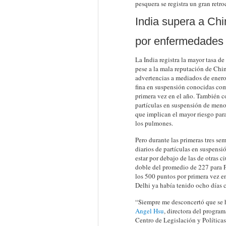
pesquera se registra un gran retr
India supera a Chi
por enfermedades r
La India registra la mayor tasa d
pese a la mala reputación de Chi
advertencias a mediados de enero
fina en suspensión conocidas com
primera vez en el año. También c
partículas en suspensión de menos
que implican el mayor riesgo par
los pulmones.
Pero durante las primeras tres se
diarios de partículas en suspensi
estar por debajo de las de otras 
doble del promedio de 227 para 
los 500 puntos por primera vez en
Delhi ya había tenido ocho días 
“Siempre me desconcertó que se h
Angel Hsu
, directora del progr
Centro de Legislación y Política