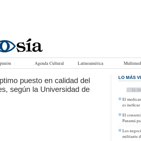
pinión
Agenda Cultural
Latinoamérica
Multimed
LO MÁS V
timo puesto en calidad del
es, según la Universidad de
TODAY
El medicam
es ineficaz
El consorc
Panamá pag
Los negoci
militante 