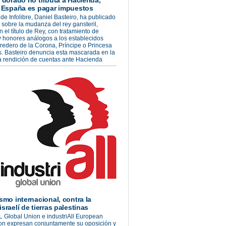
o dorado no tributa a Hacienda,
a España es pagar impuestos
 de Infolibre, Daniel Basteiro, ha publicado
o sobre la mudanza del rey gansteril,
n el título de Rey, con tratamiento de
 honores análogos a los establecidos
redero de la Corona, Príncipe o Princesa
s. Basteiro denuncia esta mascarada en la
la rendición de cuentas ante Hacienda
ismo internacional, contra la
sraelí de tierras palestinas
L Global Union e industriAll European
on expresan conjuntamente su oposición y