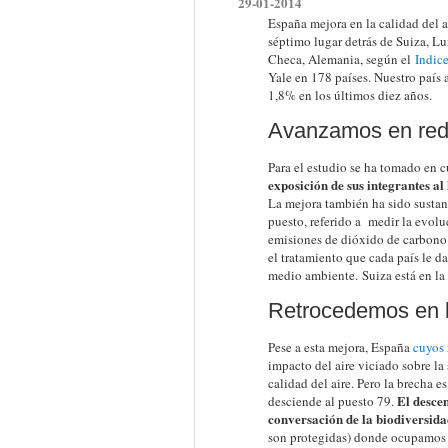
29-01-2014
España mejora en la calidad del a
séptimo lugar detrás de Suiza, L
Checa, Alemania, según el
Indic
Yale en 178 países. Nuestro país
1,8% en los últimos diez años.
Avanzamos en redu
Para el estudio se ha tomado en c
exposición de sus integrantes a
La mejora también ha sido sustan
puesto, referido a medir la evolu
emisiones de dióxido de carbono (
el tratamiento que cada país le da
medio ambiente. Suiza está en la
Retrocedemos en b
Pese a esta mejora, España
cuyos 
impacto del aire viciado sobre la s
calidad del aire. Pero la brecha 
El descen
desciende al puesto 79.
conversación de la biodiversidad
son protegidas) donde ocupamos