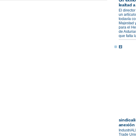
Un exili
lealtad 
El director
un artícul
todavía co
Majestad y
para el He
de Asturia
que falta 
El
sindical
anexión i
IndustriAL
Trade Uni