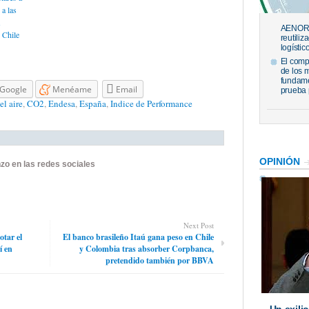
 a las
AENOR h
 Chile
reutiliz
logístic
El comp
de los 
fundame
Google
Menéame
Email
prueba 
el aire
,
CO2
,
Endesa
,
España
,
Indice de Performance
OPINIÓN
zo en las redes sociales
Next Post
otar el
El banco brasileño Itaú gana peso en Chile
í en
y Colombia tras absorber Corpbanca,
pretendido también por BBVA