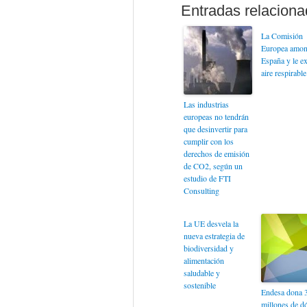
La Comisión
Europea amon
España y le e
aire respirable
Las industrias
europeas no tendrán
que desinvertir para
cumplir con los
derechos de emisión
de CO2, según un
estudio de FTI
Consulting
La UE desvela la
nueva estrategia de
biodiversidad y
alimentación
saludable y
sostenible
Endesa dona 
millones de dó