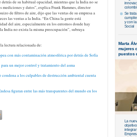
detrás de su habitual opacidad, mientras que la India no se
innovac
es mediciones y datos”, explica Frank Hammes, director
colombi
suizo de filtros de aire, dijo que las ventas de su empresa a
Se trata
ces las ventas a la India. “En China la gente está
cumplie
y con l
dad del aire, especialmente en los entornos donde hay
Social
 la India no exista la misma preocupación”, subraya
Marta Ál
a lectura relacionada de:
mujeres 
puestos 
opea con más contaminación atmosférica por detrás de Sofía
 para un mejor control y tratamiento del asma
 condena a los culpables de destrucción ambiental cuenta
Endesa figuran entre las más transparentes del mundo en los
La nueva
objetiv
integrar
Empresa