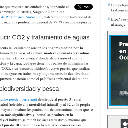
Una peligr
,
ire que respiran sus ciudadanos
ocupando el
la Agenci
uxemburgo, Australia, Singapur, República
e de Performance Ambiental
, realizado por la Universidad de
España es 
 alcanza una puntuación general de 79.79 con una mejora del
al tatuaje
cir CO2 y tratamiento de aguas
medida por la
uenta la “calidad de aire en los hogares
l humo de tabaco, al carbón, madera quemada y residuos”.
cial en ‘clima y energía’ donde alcanzamos el cuarto
ción y la capacidad que tienen los países de minimizar las
CO2), y en ‘recursos hídricos’, octavo puesto, que analiza
 a las aguas en industrias y hogares antes de devolverlas al
 primera posición como el país “más ambiental del mundo.
iodiversidad y pesca
ratios pueden verse aquí
desciende al puesto 31 en el
alud (referido a la mortalidad infantil) y al 32 en la propia
es mayor al evaluar los parámetros de contaminación en que se
so más significativo y brutal se produce en la
 y el hábitat
(se miden las áreas terrestres y marinas que
puesto 101
 el
.También en lo relativo a conservación