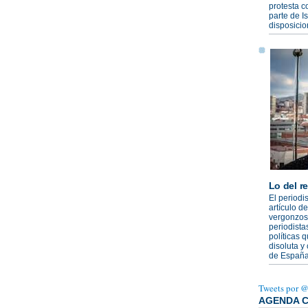
protesta c
parte de Is
disposicio
Lo del r
El periodi
artículo d
vergonzoso
periodista
políticas 
disoluta y
de España
Tweets por 
AGENDA 