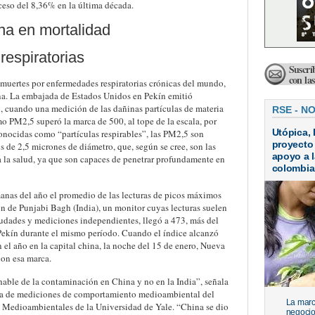
oceso del 8,36% en la última década.
na en mortalidad
espiratorias
Suscrí
con la
e muertes por enfermedades respiratorias crónicas del mundo,
na. La embajada de Estados Unidos en Pekín emitió
, cuando una medición de las dañinas partículas de materia
RSE - N
o PM2,5 superó la marca de 500, al tope de la escala, por
Utópica, 
onocidas como “partículas respirables”, las PM2,5 son
proyecto
 de 2,5 micrones de diámetro, que, según se cree, son las
apoyo a l
a la salud, ya que son capaces de penetrar profundamente en
colombi
manas del año el promedio de las lecturas de picos máximos
ón de Punjabi Bagh (India), un monitor cuyas lecturas suelen
ciudades y mediciones independientes, llegó a 473, más del
Pekín durante el mismo período. Cuando el índice alcanzó
 el año en la capital china, la noche del 15 de enero, Nueva
con esa marca.
able de la contaminación en China y no en la India”, señala
ama de mediciones de comportamiento medioambiental del
La marc
s Medioambientales de la Universidad de Yale. “China se dio
negocio