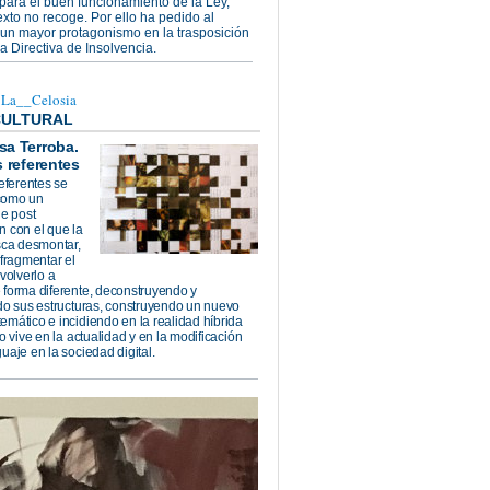
para el buen funcionamiento de la Ley,
exto no recoge. Por ello ha pedido al
 un mayor protagonismo en la trasposición
a Directiva de Insolvencia.
@La__Celosia
CULTURAL
isa Terroba.
s referentes
referentes se
como un
de post
n con el que la
usca desmontar,
 fragmentar el
 volverlo a
 forma diferente, deconstruyendo y
ndo sus estructuras, construyendo un nuevo
emático e incidiendo en la realidad híbrida
ro vive en la actualidad y en la modificación
uaje en la sociedad digital.