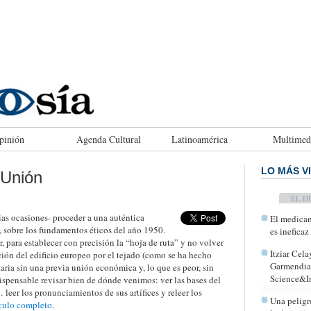
pinión
Agenda Cultural
Latinoamérica
Multimed
LO MÁS V
 Unión
TODAY
ias ocasiones- proceder a una auténtica
El medicam
 sobre los fundamentos éticos del año 1950.
es ineficaz
, para establecer con precisión la “hoja de ruta” y no volver
Itziar Cela
ión del edificio europeo por el tejado (como se ha hecho
Garmendia,
ria sin una previa unión económica y, lo que es peor, sin
Science&In
dispensable revisar bien de dónde venimos: ver las bases del
leer los pronunciamientos de sus artífices y releer los
Una peligr
culo completo
.