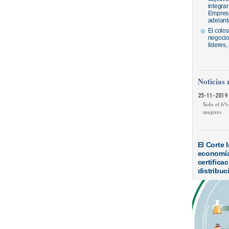
integrar
Empresa
adelantó
El colos
negocios
líderes
Noticias 
25-11-2019 
Solo el 6%
mujeres
El Corte 
economía 
certifica
distribuc