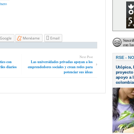
énero
Google
Menéame
Email
Suscrí
con la
Next Post
RSE - N
tico con
Las universidades privadas apoyan a los
les diarios
emprendedores sociales y crean redes para
Utópica, 
potenciar sus ideas
proyecto
apoyo a l
colombi