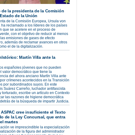
 de la presidenta de la Comisión
 Estado de la Unión
nta de la Comisión Europea, Ursula von
 ha reclamado a los líderes de los países
n que se acelere en el proceso de
 verde, con el objetivo de reducir al menos
las emisiones de gases de efecto
ro, además de reclamar avances en otros
mo el de la digitalización.
Istórico: Martín Villa ante la
s españoles jóvenes que no pueden
l valor democrático que tiene la
cia del ahora anciano Martín Villa ante
a por crímenes acontecidos en la Transición
s por subordinados suyos. En este
uis Suárez Carreño, luchador antifascista
 torturado, escribe un artículo en Contexto
car las razones de higiene democrática
detrás de la búsqueda de impartir Justicia.
.
ASPAC cree insuficiente el Texto
o de la Ley Concursal, que entra
 el martes
ación ve imprescindible la especialización
nalización de la figura del administrador