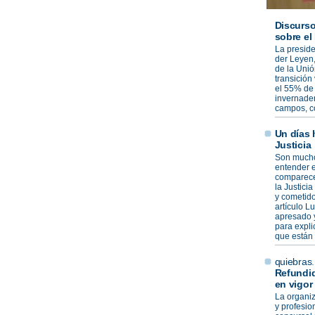
Discurso
sobre el
La preside
der Leyen,
de la Unió
transición
el 55% de 
invernade
campos, co
Un días h
Justicia
Son mucho
entender e
comparecen
la Justici
y cometido
artículo L
apresado y
para expli
que están 
quiebras
Refundid
en vigor
La organiz
y profesio