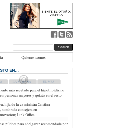
ia
Quienes somos
ISTO EN…
WEEK
MONTH
ento más recetado para el hipotiroidismo
 en personas mayores y quizás en el resto
ya, hija de la ex ministra Cristina
 nombrada consejera en
novation; Link Office
osa píldora para adelgazar, recomendada por