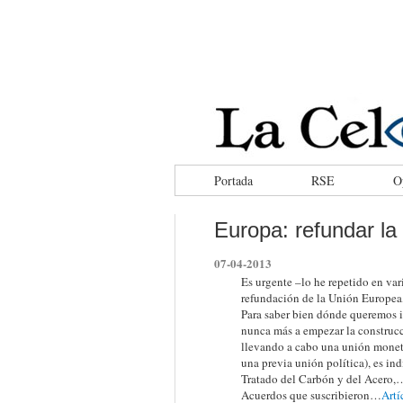
facebook
tweeter
rss
Portada
RSE
O
Europa: refundar la
07-04-2013
Es urgente –lo he repetido en var
refundación de la Unión Europea,
Para saber bien dónde queremos ir
nunca más a empezar la construcc
llevando a cabo una unión moneta
una previa unión política), es in
Tratado del Carbón y del Acero,… 
Acuerdos que suscribieron…
Artí