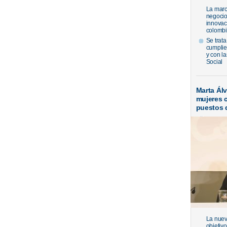
La marc
negocio
innovac
colombi
Se trata
cumplie
y con l
Social
Marta Ál
mujeres 
puestos 
La nueva
objetiv