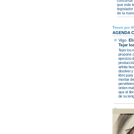
concursal 
que este t
legislador
de la nuev
Tweets por 
AGENDA 
Vigo
.
El
Tejer lo
Tejer los 
propone 
ejercicio 
producció
artista b
disolver y
libro para
montar de
pervirtie
orden mat
que el lib
de su leng