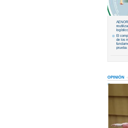
AENOR h
reutiliz
logístic
El comp
de los 
fundame
prueba 
OPINIÓN