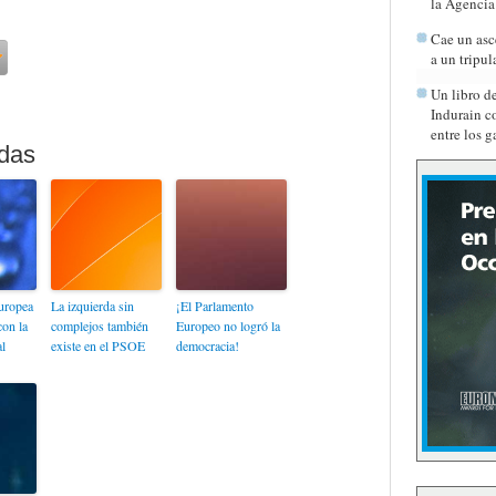
la Agenci
Cae un asc
a un tripu
Un libro d
Indurain c
entre los 
europea
La izquierda sin
¡El Parlamento
con la
complejos también
Europeo no logró la
l
existe en el PSOE
democracia!