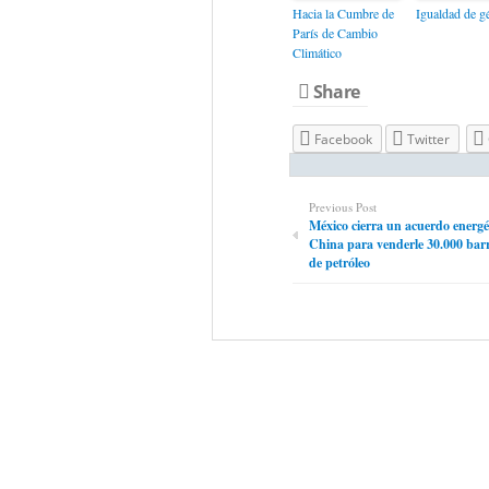
Hacia la Cumbre de
Igualdad de g
París de Cambio
Climático
Share
Facebook
Twitter
Previous Post
México cierra un acuerdo energé
China para venderle 30.000 barri
de petróleo