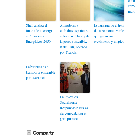
cont
corpo
mult
Shell analiza el
Armadores y
España pierde el tren
futuro de la energía
cofradías españolas
de la economía verde
en ‘Escenarios
entran en el lobby de
que garantiza
Energéticos 2050′
la pesca sostenible,
crecimiento y empleo
Blue Fish, liderado
por Francia
La bicicleta es el
transporte sostenible
por excelencia
La Inversión
Socialmente
Responsable aún es
desconocida por el
gran público
Compartir