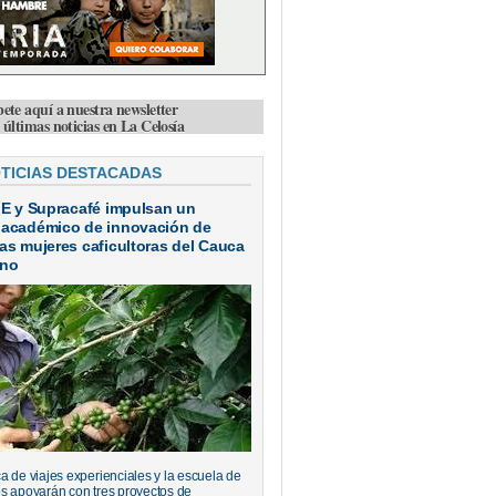
bete aquí a nuestra newsletter
s últimas noticias en La Celosía
OTICIAS DESTACADAS
IE y Supracafé impulsan un
 académico de innovación de
as mujeres caficultoras del Cauca
ano
a de viajes experienciales y la escuela de
s apoyarán con tres proyectos de