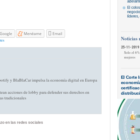
adelantó
El colos
negocios
líderes
Google
Menéame
Email
Noticias 
res
25-11-2019 
Solo el 6%
mujeres
El Corte 
otify y BlaBlaCar impulsa la economía digital en Europa
economía 
certifica
tean acciones de lobby para defender sus derechos en
distribuc
as tradicionales
zo en las redes sociales