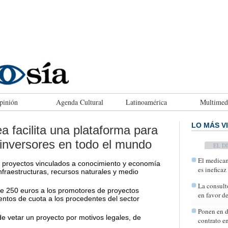
pinión
Agenda Cultural
Latinoamérica
Multimed
LO MÁS V
 facilita una plataforma para
inversores en todo el mundo
TODAY
El medicam
os proyectos vinculados a conocimiento y economía
es ineficaz
 infraestructuras, recursos naturales y medio
La consult
e 250 euros a los promotores de proyectos
en favor d
entos de cuota a los procedentes del sector
Ponen en d
e vetar un proyecto por motivos legales, de
contrato e