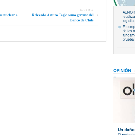
Next Post
AENOR h
e nuclear a
Relevado Arturo Tagle como gerente del
reutiliz
Banco de Chile
logístic
El comp
de los 
fundame
prueba 
OPINIÓN
Un daño 