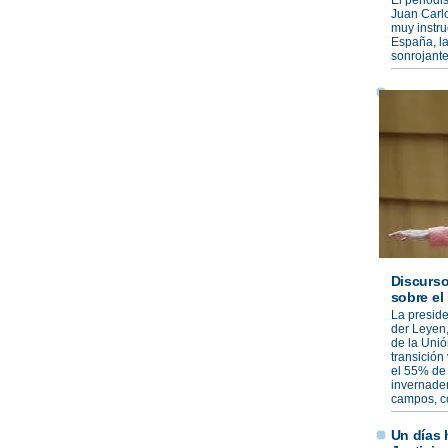
El periodis
Juan Carlo
muy instru
España, la
sonrojante
Discurso
sobre el
La preside
der Leyen,
de la Unió
transición
el 55% de 
invernade
campos, co
Un días h