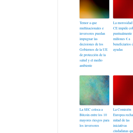
Temor a que
La morosidad 
multinacionales e
CE impide cob
inversores puedan
puntualmente 
impugnar las
millones € a
decisiones de los
beneficiarios 
Gobiernos de la UE
ayudas
de protección de la
salud y el medio
ambiente
La SEC coloca a
La Comisión
Bitcoin entre los 10
Europea recha
mayores riesgos para
mitad de las
los inversores
iniciativas
ciudadanas qu