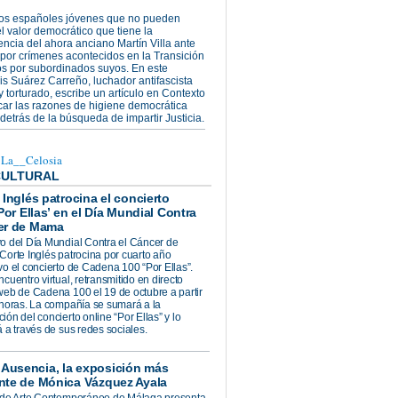
s españoles jóvenes que no pueden
l valor democrático que tiene la
cia del ahora anciano Martín Villa ante
a por crímenes acontecidos en la Transición
s por subordinados suyos. En este
uis Suárez Carreño, luchador antifascista
 torturado, escribe un artículo en Contexto
car las razones de higiene democrática
detrás de la búsqueda de impartir Justicia.
@La__Celosia
CULTURAL
 Inglés patrocina el concierto
‘Por Ellas’ en el Día Mundial Contra
er de Mama
o del Día Mundial Contra el Cáncer de
Corte Inglés patrocina por cuarto año
vo el concierto de Cadena 100 “Por Ellas”.
cuentro virtual, retransmitido en directo
web de Cadena 100 el 19 de octubre a partir
 horas. La compañía se sumará a la
ón del concierto online “Por Ellas” y lo
 a través de sus redes sociales.
.
Ausencia, la exposición más
nte de Mónica Vázquez Ayala