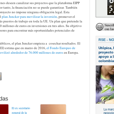
enes deseen canalizar sus proyectos que la plataforma EIPP
por tanto, la financiación no se puede garantizar. También
 proyecto no impone ninguna obligación legal. Esta
el
plan Juncker para movilizar la inversión
, promover el
s puestos de trabajo en toda la UE. Un plan que pretende la
Suscrí
 millones de euros en inversiones en tres años. Su objetivo
con la
rsores para encontrar más oportunidades potenciales de
RSE - N
úblicos, el plan Juncker empieza a cosechar resultados. El
EI) estima que en marzo de 2016,
el Fondo Europeo de
Utópica, 
movilizó alrededor de 76.000 millones de euros
en Europa.
proyecto
apoyo a l
colombi
El ex secretario
La marc
general de la
negocio