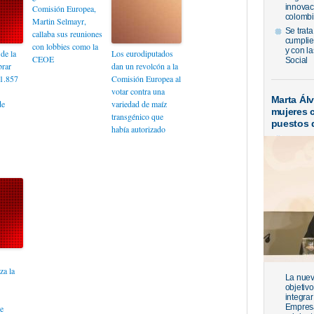
innovac
Comisión Europea,
colombi
Martin Selmayr,
Se trata
callaba sus reuniones
cumplie
con lobbies como la
y con l
de la
Los eurodiputados
CEOE
Social
rar
dan un revolcón a la
1.857
Comisión Europea al
votar contra una
Marta Ál
de
variedad de maíz
mujeres 
transgénico que
puestos 
había autorizado
za la
La nueva
objetiv
integrar
Empresa
e