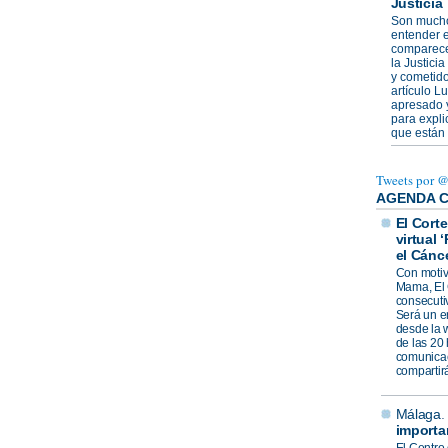
Justicia
Son mucho
entender e
comparecen
la Justici
y cometido
artículo L
apresado y
para expli
que están 
Tweets por 
AGENDA 
El Corte
virtual 
el Cánc
Con motiv
Mama, El 
consecuti
Será un en
desde la 
de las 20
comunicaci
compartirá
Málaga
importa