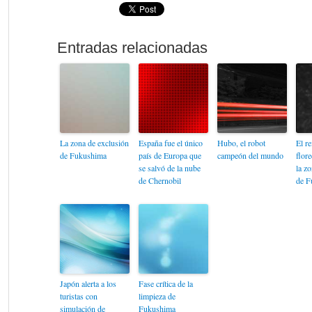
La zona de exclusión
España fue el único
Hubo, el robot
El r
de Fukushima
país de Europa que
campeón del mundo
flore
se salvó de la nube
la z
de Chernobil
de F
Japón alerta a los
Fase crítica de la
turistas con
limpieza de
simulación de
Fukushima