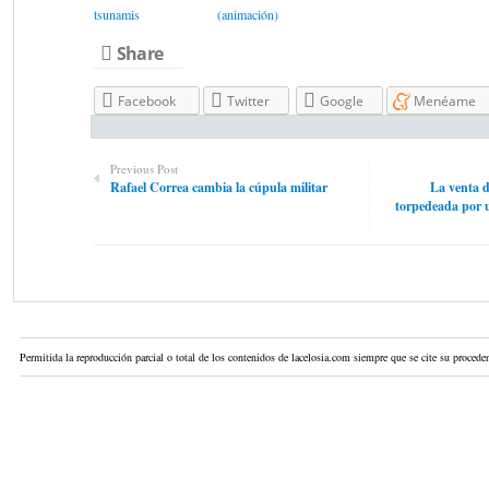
tsunamis
(animación)
Share
Facebook
Twitter
Google
Menéame
Previous Post
Rafael Correa cambia la cúpula militar
La venta 
torpedeada por u
Permitida la reproducción parcial o total de los contenidos de lacelosia.com siempre que se cite su proceden