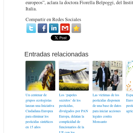
europeos”, aclara la doctora Fiorella Belpoggi, del Inst
Italia.
Compartir en Redes Sociales
Un centenar de
Los ‘papeles
Las víctimas de los
Españ
grupos ecologistas
secretos’ de los
pesticidas disponen
Euro
lanzan una Iniciativa
pesticidas,
de una base de datos
pesti
Ciudadana Europea
divulgados por PAN
para iniciar acciones
agric
para eliminar los
Europa, delatan la
legales contra
pesticidas sintéticos
complicidad de
Monsanto
en 15 años
funcionarios de la
UE con los