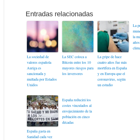
La p
mund
la m
años
clim
La sociedad de
La SEC coloca a
La gripe de hace
valores española
Bitcoin entre los 10
cuatro años fue más
Auriga es
mayores riesgos para
mortífera en España
sancionada y
los inversores
y en Europa que el
multada por Estados
coronavirus, según
Unidos
un estudio
España reducirá los
costes vinculados al
envejecimiento de la
población en cinco
décadas
España gasta en
Sanidad cada vez