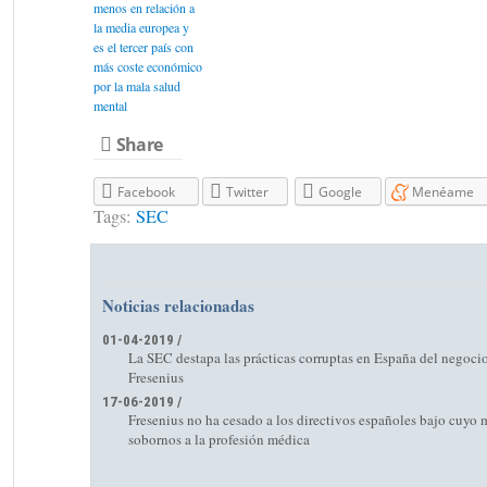
menos en relación a
la media europea y
es el tercer país con
más coste económico
por la mala salud
mental
Share
Facebook
Twitter
Google
Menéame
Tags:
SEC
Noticias relacionadas
01-04-2019 /
La SEC destapa las prácticas corruptas en España del negocio
Fresenius
17-06-2019 /
Fresenius no ha cesado a los directivos españoles bajo cuyo
sobornos a la profesión médica