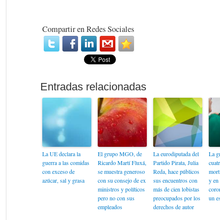
Compartir en Redes Sociales
La UE declara la
El grupo MGO, de
La eurodiputada del
La g
guerra a las comidas
Ricardo Martí Fluxá,
Partido Pirata, Julia
cuat
con exceso de
se muestra generoso
Reda, hace públicos
mort
azúcar, sal y grasa
con su consejo de ex
sus encuentros con
y en
ministros y políticos
más de cien lobistas
coro
pero no con sus
preocupados por los
un e
empleados
derechos de autor