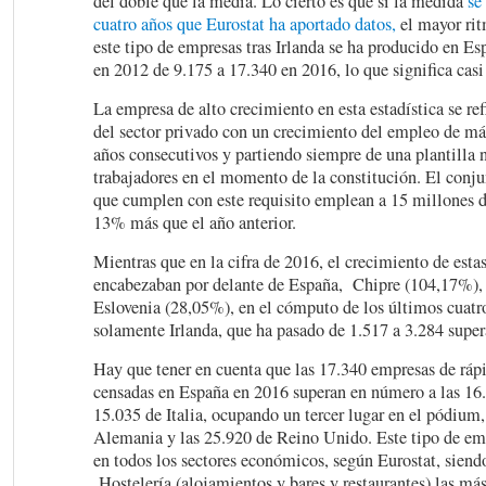
del doble que la media. Lo cierto es que si la medida
se
cuatro años que Eurostat ha aportado datos,
el mayor ri
este tipo de empresas tras Irlanda se ha producido en E
en 2012 de 9.175 a 17.340 en 2016, lo que significa cas
La empresa de alto crecimiento en esta estadística se re
del sector privado con un crecimiento del empleo de má
años consecutivos y partiendo siempre de una plantilla n
trabajadores en el momento de la constitución. El conju
que cumplen con este requisito emplean a 15 millones d
13% más que el año anterior.
Mientras que en la cifra de 2016, el crecimiento de esta
encabezaban por delante de España, Chipre (104,17%)
Eslovenia (28,05%), en el cómputo de los últimos cuatr
solamente Irlanda, que ha pasado de 1.517 a 3.284 super
Hay que tener en cuenta que las 17.340 empresas de ráp
censadas en España en 2016 superan en número a las 16.
15.035 de Italia, ocupando un tercer lugar en el pódium,
Alemania y las 25.920 de Reino Unido. Este tipo de e
en todos los sectores económicos, según Eurostat, siend
Hostelería (alojamientos y bares y restaurantes) las má