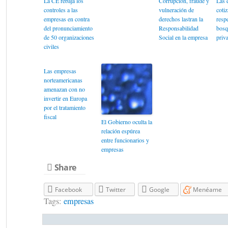
La CE rebaja los
Corrupción, fraude y
Las 
controles a las
vulneración de
cotiz
empresas en contra
derechos lastran la
resp
del pronunciamiento
Responsabilidad
bosq
de 50 organizaciones
Social en la empresa
priv
civiles
Las empresas
norteamericanas
amenazan con no
invertir en Europa
por el tratamiento
fiscal
El Gobierno oculta la
relación espúrea
entre funcionarios y
empresas
Share
Facebook
Twitter
Google
Menéame
Tags:
empresas