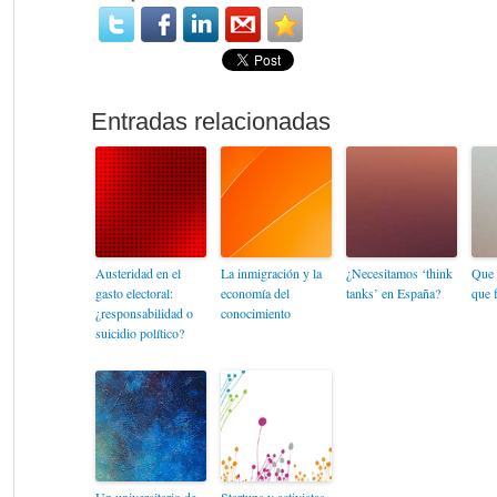
Austeridad en el
La inmigración y la
¿Necesitamos ‘think
Que 
gasto electoral:
economía del
tanks’ en España?
que 
¿responsabilidad o
conocimiento
suicidio político?