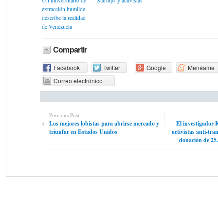
Un universitario de
Startups y activistas
extracción humilde
describe la realidad
de Venezuela
Compartir
Facebook
Twitter
Google
Menéame
Correo electrónico
Previous Post
Los mejores lobistas para abrirse mercado y
El investigador 
triunfar en Estados Unidos
activistas anti-tr
donación de 25