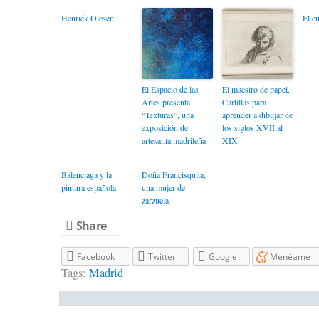
Henrick Olesen
El c
El Espacio de las
El maestro de papel.
Artes presenta
Cartillas para
“Texturas”, una
aprender a dibujar de
exposición de
los siglos XVII al
artesanía madrileña
XIX
Balenciaga y la
Doña Francisquita,
pintura española
una mujer de
zarzuela
Share
Facebook
Twitter
Google
Menéame
Tags:
Madrid