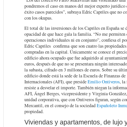
“Los del colectivo Patio Maravillas han violentado una
pondremos el caso en manos del mejor experto jurídico 
éxito casos parecidos”, subraya Edric Capriles que no c
con los okupas.
El total de las inversiones de los Capriles en España se 
opacidad de que hace gala la familia. “No me permiten d
operaciones individuales ni en conjunto”, confiesa el por
Edric Capriles confirma que son cuatro las propiedades
compradas en la capital. Únicamente se conoce el preci
edificio ahora ocupado que fue adquirido al ayuntamien
euros, después de que no se presentara ningún interesado
la subasta, cifrado en 3 millones de euros. Sobre su últi
edificio donde está la sede de la Escuela de Finanzas de
Internacionales (AFI), que preside
Emilio Ontiveros
, la
resiste a desvelar el importe. También niegan la inform
AFI, Ángel Berges, vicepresidente y Virginia González,
unidad corporativa, que con Ontiveros figuran, según con
Mercantil, en el consejo de la sociedad
Españoleto Inmu
propiedad.
Viviendas y apartamentos, de lujo 