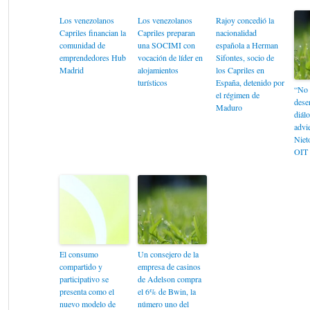
Los venezolanos
Los venezolanos
Rajoy concedió la
Capriles financian la
Capriles preparan
nacionalidad
comunidad de
una SOCIMI con
española a Herman
emprendedores Hub
vocación de líder en
Sifontes, socio de
Madrid
alojamientos
los Capriles en
turísticos
España, detenido por
“No 
el régimen de
dese
Maduro
diálo
advi
Nieto
OIT 
El consumo
Un consejero de la
compartido y
empresa de casinos
participativo se
de Adelson compra
presenta como el
el 6% de Bwin, la
nuevo modelo de
número uno del