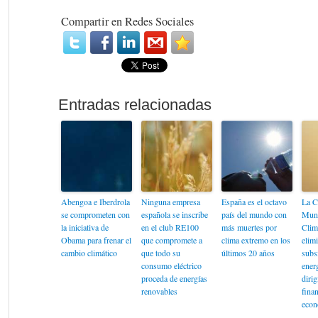
Compartir en Redes Sociales
Abengoa e Iberdrola
Ninguna empresa
España es el octavo
La C
se comprometen con
española se inscribe
país del mundo con
Mund
la iniciativa de
en el club RE100
más muertes por
Clim
Obama para frenar el
que compromete a
clima extremo en los
elimi
cambio climático
que todo su
últimos 20 años
subsi
consumo eléctrico
energ
proceda de energías
dirig
renovables
finan
econ