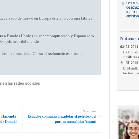
Los via
desplaz
represe
emision
rá calzado de nuevo en Europa este año con una fábrica
ra a Estados Unidos en supercomputación y España sólo
Noticias 
 500 primeros del mundo
03-04-2014 
La Fifa ate
dos no conceden a China el reclamado estatus de
si falla un
21-05-2018 
El Mundial 
los hooliga
z en las redes sociales
Next Post
e Hacienda
Ecuador comienza a explotar el petróleo del
a de Donald
parque amazónico Yasuní