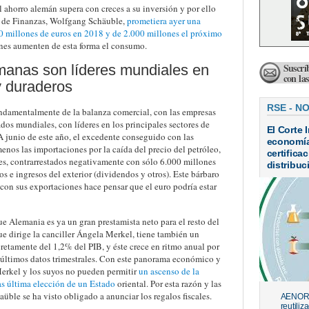
l ahorro alemán supera con creces a su inversión y por ello
ro de Finanzas, Wolfgang Schäuble,
prometiera ayer una
 millones de euros en 2018 y de 2.000 millones el próximo
anes aumenten de esta forma el consumo.
Suscrí
anas son líderes mundiales en
con la
y duraderos
RSE - N
ndamentalmente de la balanza comercial, con las empresas
os mundiales, con líderes en los principales sectores de
El Corte 
 junio de este año, el excedente conseguido con las
economía 
enos las importaciones por la caída del precio del petróleo,
certifica
es, contrarrestados negativamente con sólo 6.000 millones
distribuc
ios e ingresos del exterior (dividendos y otros). Este bárbaro
con sus exportaciones hace pensar que el euro podría estar
e Alemania es ya un gran prestamista neto para el resto del
ue dirige la canciller Ángela Merkel, tiene también un
retamente del 1,2% del PIB, y éste crece en ritmo anual por
últimos datos trimestrales. Con este panorama económico y
erkel y los suyos no pueden permitir
un ascenso de la
as última elección de un Estado
oriental. Por esta razón y las
aüble se ha visto obligado a anunciar los regalos fiscales.
AENOR h
reutiliz