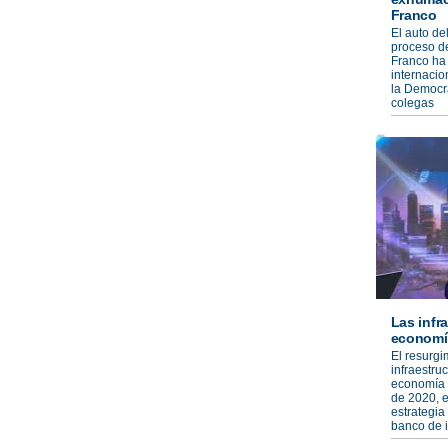
Franco
El auto de
proceso de
Franco ha 
internacio
la Democra
colegas
Las infr
economí
El resurg
infraestru
economía m
de 2020, e
estrategia
banco de 