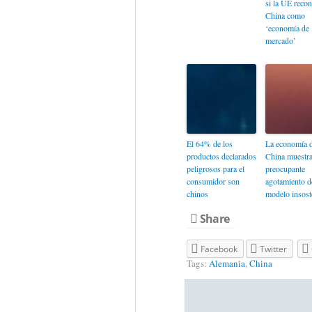
si la UE recon
China como
‘economía de
mercado’
El 64% de los
La economía 
productos declarados
China muestra
peligrosos para el
preocupante
consumidor son
agotamiento d
chinos
modelo insost
Share
Facebook
Twitter
Tags:
Alemania
,
China