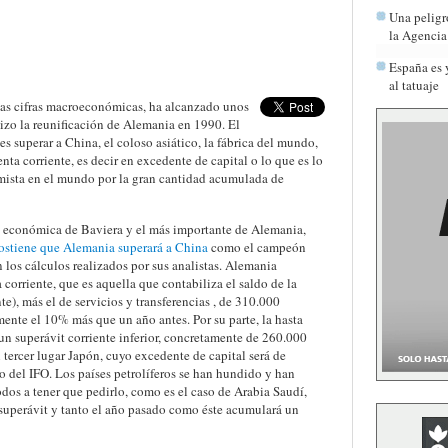
Una peligr
la Agenci
España es 
al tatuaje
las cifras macroeconómicas, ha alcanzado unos
zo la reunificación de Alemania en 1990. El
es superar a China, el coloso asiático, la fábrica del mundo,
nta corriente, es decir en excedente de capital o lo que es lo
mista en el mundo por la gran cantidad acumulada de
ón económica de Baviera y el más importante de Alemania,
sostiene que Alemania superará a China
como el campeón
 los cálculos realizados por sus analistas. Alemania
corriente, que es aquella que contabiliza el saldo de la
e), más el de servicios y transferencias , de 310.000
ente el 10% más que un año antes. Por su parte, la hasta
n superávit corriente inferior, concretamente de 260.000
tercer lugar Japón, cuyo excedente de capital será de
 del IFO. Los países petrolíferos se han hundido y han
dos a tener que pedirlo, como es el caso de Arabia Saudí,
superávit y tanto el año pasado como éste acumulará un