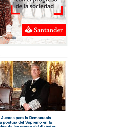
 Jueces para la Democracia
 la postura del Supremo en la
ón de los restos del dictador