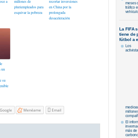
oce a
millones de
recortar inversiones
meses de
pluriempleados para
en China por la
tráfico 
vehícul
esquivar la pobreza
prolongada
desaceleración
La FIFA s
tiene de 
fútbol a
Los
activist
de
 un
e su
enible
medioamb
Google
Menéame
Email
millone
compañí
El info
inverna
más de 
carbon