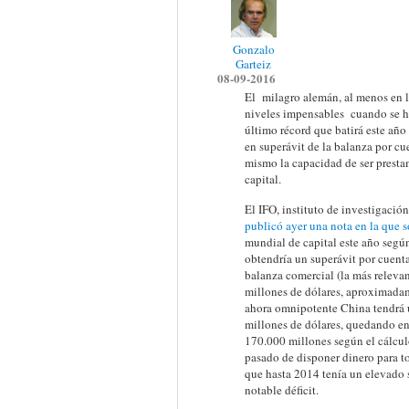
Gonzalo
Garteiz
08-09-2016
El milagro alemán, al menos en 
niveles impensables cuando se hi
último récord que batirá este año 
en superávit de la balanza por cue
mismo la capacidad de ser presta
capital.
El IFO, instituto de investigaci
publicó ayer una nota en la que 
mundial de capital este año según
obtendría un superávit por cuenta 
balanza comercial (la más relevant
millones de dólares, aproximadam
ahora omnipotente China tendrá u
millones de dólares, quedando en 
170.000 millones según el cálculo
pasado de disponer dinero para to
que hasta 2014 tenía un elevado 
notable déficit.