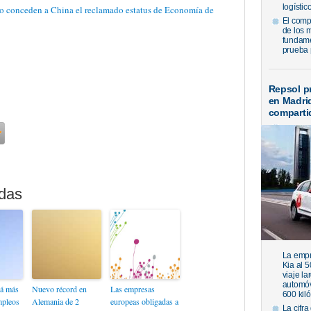
logístic
o conceden a China el reclamado estatus de Economía de
El comp
de los 
fundame
prueba 
Repsol pr
en Madri
compartid
La empr
Kia al 
viaje l
automóv
rá más
Nuevo récord en
Las empresas
600 kiló
mpleos
Alemania de 2
europeas obligadas a
La cifra