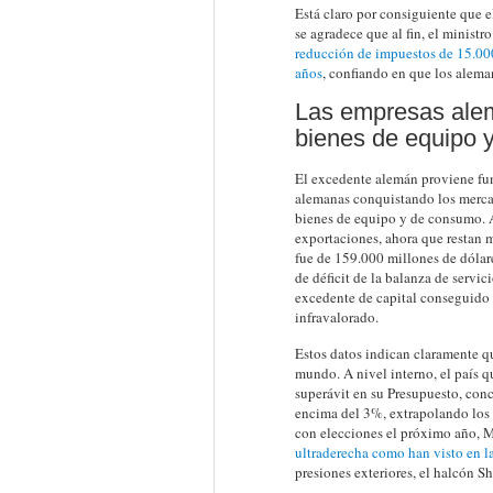
Está claro por consiguiente que e
se agradece que al fin, el minist
reducción de impuestos de 15.000
años
, confiando en que los alem
Las empresas alem
bienes de equipo 
El excedente alemán proviene fu
alemanas conquistando los mercad
bienes de equipo y de consumo. A
exportaciones, ahora que restan m
fue de 159.000 millones de dólar
de déficit de la balanza de servic
excedente de capital conseguido 
infravalorado.
Estos datos indican claramente qu
mundo. A nivel interno, el país q
superávit en su Presupuesto, conc
encima del 3%, extrapolando los 
con elecciones el próximo año, M
ultraderecha como han visto en l
presiones exteriores, el halcón Sh