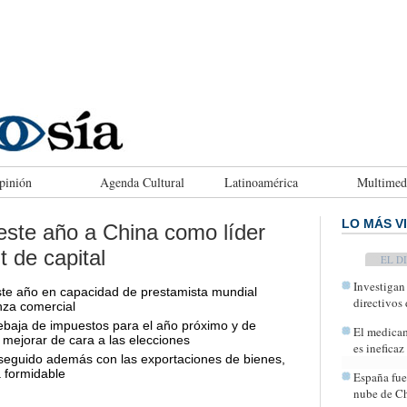
pinión
Agenda Cultural
Latinoamérica
Multimed
LO MÁS V
este año a China como líder
 de capital
TODAY
Investigan
te año en capacidad de prestamista mundial
directivos
nza comercial
baja de impuestos para el año próximo y de
El medicam
mejorar de cara a las elecciones
es ineficaz
nseguido además con las exportaciones de bienes,
a formidable
España fue
nube de Ch