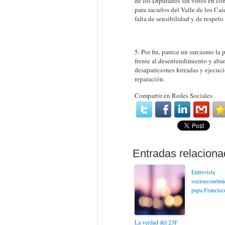
de los Diputados sin votos en con
para sacarlos del Valle de los Ca
falta de sensibilidad y de respeto
5. Por fin, parece un sarcasmo la 
frente al desentendimiento y aban
desapariciones forzadas y ejecuci
reparación.
Compartir en Redes Sociales
Entrevista
socioeconómic
papa Francisc
La verdad del 23F