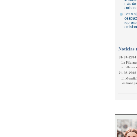
más de 
carbon
Los via
desplaz
represe
emision
Noticias 
03-04-2014 
La Fifa ate
si falla un
21-05-2018 
El Mundial 
los hooliga