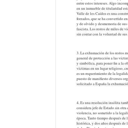
entre estos intereses. Algo incom
en un inmueble de titularidad est
Valle de los Caídos es una constr
forzados, que se ha convertido en
y de olvido y desmemoria de sus 
fascista. Los restos de miles de v
sin contar con la voluntad de sus 
3. La exhumación de los restos mo
general de protección a las vícti
y simbólica, para poner fin a la 
víctimas en un lugar religioso, 
es un requerimiento de la legali
puesto de manifiesto diversos or
solicitado a España la exhumació
4. Es una resolución insólita tamb
considera jefe de Estado sin otra 
violencia, no sometido a la lega
época. Tanto tiempo después de l
histórica, y dos años después de 