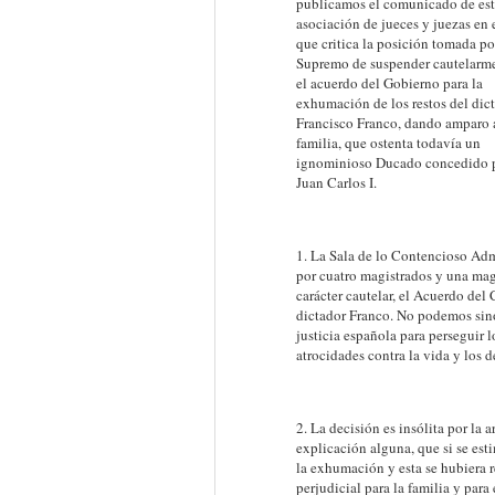
publicamos el comunicado de est
asociación de jueces y juezas en 
que critica la posición tomada po
Supremo de suspender cautelarm
el acuerdo del Gobierno para la
exhumación de los restos del dic
Francisco Franco, dando amparo 
familia, que ostenta todavía un
ignominioso Ducado concedido 
Juan Carlos I.
1. La Sala de lo Contencioso Adm
por cuatro magistrados y una mag
carácter cautelar, el Acuerdo del
dictador Franco. No podemos sino
justicia española para perseguir l
atrocidades contra la vida y los
2. La decisión es insólita por la 
explicación alguna, que si se est
la exhumación y esta se hubiera r
perjudicial para la familia y para