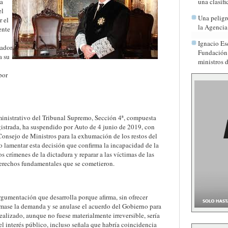
a
una clasif
el
Una peligr
r el
la Agenci
ente
Ignacio Esc
tador
Fundación 
a su
ministros 
por
inistrativo del Tribunal Supremo, Sección 4ª, compuesta
istrada, ha suspendido por Auto de 4 junio de 2019, con
 Consejo de Ministros para la exhumación de los restos del
 lamentar esta decisión que confirma la incapacidad de la
os crímenes de la dictadura y reparar a las víctimas de las
 derechos fundamentales que se cometieron.
argumentación que desarrolla porque afirma, sin ofrecer
imase la demanda y se anulase el acuerdo del Gobierno para
ealizado, aunque no fuese materialmente irreversible, sería
 el interés público, incluso señala que habría coincidencia