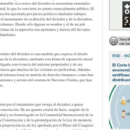
prensible. Los restos del dictador se encuentran enterrados
atal, lo que lo convierte en asunto esencialmente público. El
ucción ejecutada por presos políticos mediante trabajos
 el monumento de exaltación del dictador y de la dictadura,
crímenes. Donde sólo figuran su nombre y el de un jefe
íctimas de la represión son anónimos y fueron allí llevados
familiares.
Suscrí
con la
rtales del dictador es una medida que expresa el interés
RSE - N
mas de la dictadura, mediante esta forma de reparación moral
obligada convivencia del máximo perpetrador y de sus
El Corte 
creencia que muchas de las víctimas no profesaban. Además,
economía 
dad internacional en materia de derechos humanos, como han
certifica
ganismos y actores del sistema de Naciones Unidas, que han
distribuc
n.
ién por el tratamiento que otorga al dictador, a quien
connotación. De un aparato estatal de facto, surgido de la
lidad y no homologado en la Comunidad Internacional de su
a Constitución y de la promulgación de la Ley de memoria
la proposición no de ley aprobada por el Pleno del Congreso