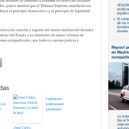
tra instando al Gobierno a exhumar los restos del dictador
ídos, parece mentira que el Tribunal Supremo manifieste esa
AENOR h
reutiliz
 hacia el principio democrático y el principio de legalidad.
logístic
El comp
de los 
fundame
protección cautelar y urgente del interés familiar del dictador
prueba 
dono del Estado a los familiares de tantas víctimas de
ones extrajudiciales, que todavía esperan justicia y
Repsol pr
en Madri
compartid
Capitalismo
a al
políticamente
o
garantizado
La empr
Kia al 
viaje l
¡Juan Carlos,
automóv