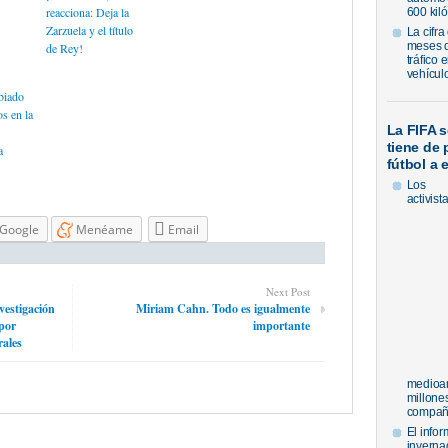
reacciona: Deja la
600 kiló
Zarzuela y el título
La cifra
meses de
de Rey!
tráfico 
vehícul
biado
s en la
La FIFA s
tiene de 
a
fútbol a
Los
activist
Google
Menéame
Email
Next Post
estigación
Miriam Cahn. Todo es igualmente
por
importante
rales
medioamb
millone
compañí
El info
inverna