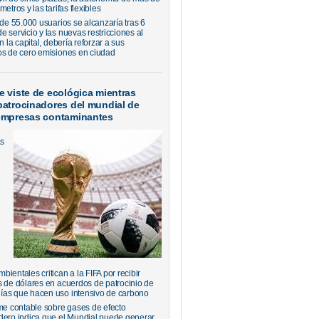
metros y las tarifas flexibles
 de 55.000 usuarios se alcanzaría tras 6
 servicio y las nuevas restricciones al
en la capital, debería reforzar a sus
os de cero emisiones en ciudad
e viste de ecológica mientras
patrocinadores del mundial de
 empresas contaminantes
as
ientales critican a la FIFA por recibir
s de dólares en acuerdos de patrocinio de
as que hacen uso intensivo de carbono
rme contable sobre gases de efecto
dero indica que el Mundial puede generar