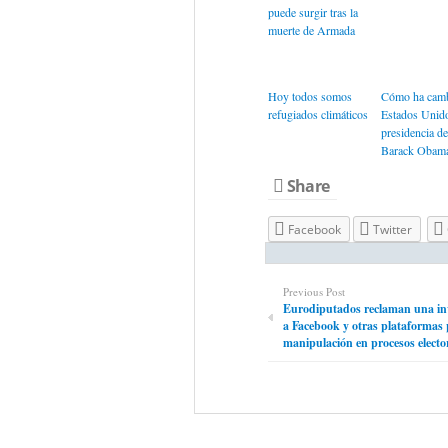
puede surgir tras la
muerte de Armada
Hoy todos somos
Cómo ha cam
refugiados climáticos
Estados Unido
presidencia de
Barack Obam
Share
Facebook
Twitter
Previous Post
Eurodiputados reclaman una inv
a Facebook y otras plataformas 
manipulación en procesos electo