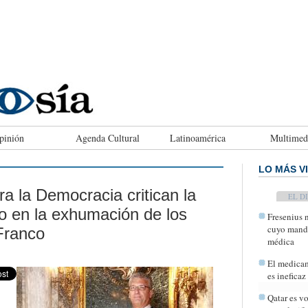
pinión
Agenda Cultural
Latinoamérica
Multimed
LO MÁS V
a la Democracia critican la
TODAY
o en la exhumación de los
Fresenius n
cuyo manda
 Franco
médica
El medicam
es ineficaz
Qatar es v