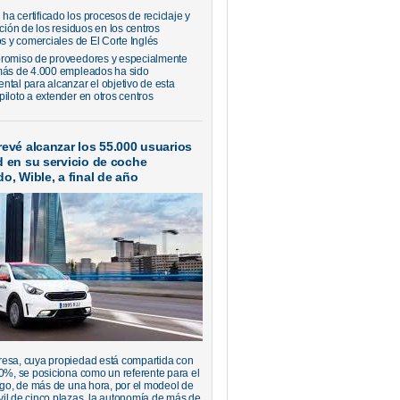
a certificado los procesos de reciclaje y
ación de los residuos en los centros
os y comerciales de El Corte Inglés
romiso de proveedores y especialmente
más de 4.000 empleados ha sido
ntal para alcanzar el objetivo de esta
piloto a extender en otros centros
evé alcanzar los 55.000 usuarios
d en su servicio de coche
o, Wible, a final de año
esa, cuya propiedad está compartida con
50%, se posiciona como un referente para el
argo, de más de una hora, por el modeol de
il de cinco plazas, la autonomía de más de