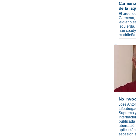
Carmena,
de la izq
El arquite
Carmena, 
'eldiario.e
izquierda,
han coadyu
madrileña
No invoc
José Anton
Lifeabogad
Supremo y
Internacio
publicada 
aberración 
aplicación
secesioni