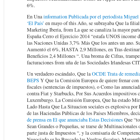
6%.
En Una
information Publicada por el periodista Miguel
‘El País’
en mayo of this Año, se subrayaba Que la filia
Marketing Iberia, from La que se canaliza la mayor par
España Cerro el Ejercicio 2014 “estafa UNOS income d
las Naciones Unidas 3,7% Más Que los antes un ano. Su
Aumentó el 6%, HASTA 2,9 Millones, en Tras destinar
Beneficios 2,4 Millones “. Una broma de Cifras, tramp
facturaciones from uña de las Sociedades Irlandesas C
Un verdadero escándalo, Que la
OCDE Trata de remedia
BEPS
Y Que la Comisión Europea de quiere frenar con
fiscales (sentencias de impuestos), o Como las anuncia
contra Fiat y Starbucks, Por Sus Acuerdos impositivos 
Luxemburgo. La Comisión Europea, Que ha estado Mira
Lado Hasta Que La Situacion sociales es explosiva por L
de las Haciendas Públicas de los Países Miembros, deci
de prensa en El que anunciaba Estas Decisiones
Que “to
Sean Grandes o Pequeñas, se trarse de Multinacionales 
parte justa de Impuestos “, y la comisaria de Competenc
Negociado se ha Buscado las Vueltas fiscales), Margreth