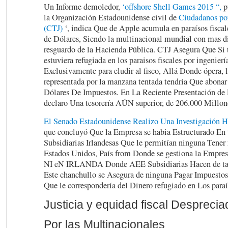
Un Informe demoledor,
‘offshore Shell Games 2015 “,
p
la Organización Estadounidense civil de
Ciudadanos por 
(CTJ)
‘, indica Que de Apple acumula en paraísos fisca
de Dólares, Siendo la multinacional mundial con mas d
resguardo de la Hacienda Pública. CTJ Asegura Que Si 
estuviera refugiada en los paraisos fiscales por ingenier
Exclusivamente para eludir al fisco, Allá Donde ópera,
representada por la manzana tentada tendria Que abonar
Dólares De Impuestos. En La Reciente Presentación de
declaro Una tesorería AÚN superior, de 206.000 Millon
El Senado Estadounidense Realizo Una Investigación H
que concluyó Que la Empresa se habia Estructurado En 
Subsidiarias Irlandesas Que le permitían ninguna Tener r
Estados Unidos, País from Donde se gestiona la Empresa 
NI eN IRLANDA Donde AEE Subsidiarias Hacen de ta
Este chanchullo se Asegura de ninguna Pagar Impuestos 
Que le correspondería del Dinero refugiado en Los paraís
Justicia y equidad fiscal Desprecia
Por las Multinacionales