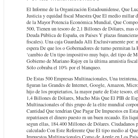
El Informe de la Organización Estadounidense, Que
Justicia y equidad fiscal Muestra Que El medio millar 
de la Mayor Potencia Económica Mundial, Que Compon
500, Tienen un tesoro de 2,1 Billones de Dólares, mas
Deuda Pública de España, en Países Y plazas financieras
fiscales). Una caja Guardada Alli Exclusivamente por: mo
espera De que los o Gobernadores de turno permitan la 
‘cambio de Un tipo impositivo muy bajo, del tipo de M
Gobierno de Mariano Rajoy en la última amnistía fisca
Sólo cobraba el 10% por el blanqueo.
De Estas 500 Empresas Multinacionales, Una treintena,
figuran las Grandes de Internet, Google, Amazon, Micro
hijo de los propietarios, la mayor parte de Este tesoro,
1,4 Billones de Dólares, Mucho Más Que El PIB de Es
Multinacionales of this grupo de la elite mundial corpo
Cantidad Que tendrian Que Pagar De Impuestos en Esta
repatriasen el dinero puesto m un buen recaudo. En liqui
segun ellas, 184.400 Millones de Dólares. Ciudadanos po
calculado Con Este Referente Que El tipo medio al Qu
Impuestos Multinacionales Como de Apple en Los Paíse