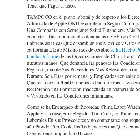
Tener que Pagar al fisco.
TAMPOCO en el plano laboral y de respeto a los Dere
Admirada de Apple ONU example una Seguir Como pod
Una Compañía con Semejante Salud Financiera, Más 
countries. Tras innumerables denuncias de Abusos Contr
Fábricas asiaticas Que ensamblan los Móviles y Otros A
californiana, Este Mismo mes de octubre
se ha Hecho P
Unidas Informe
de las Organizaciones de China Labor W
nuestras manos, Que denuncia las penosas las Condicion
Pegatron, uno de Sus Proveedores Más Relevantes, con t
Durante Seis Días por semana, y Empleados con salari
Que les fuerza a Realizar horas extraordinarias, a Veces
Recibiendo una Formación inadecuada en Materia de Se
y Viviendo en las Condiciones inhumanas.
Como se ha Encargado de Recordar, China Labor Watch,
Apple y su consejero delegado, Tim Cook, se Tomen en 
Laborales En sus Proveedores y no contentarse con requ
año Pasado Tim Cook, los Trabajadores una Que denunci
Condiciones ningún hijo Buenas.