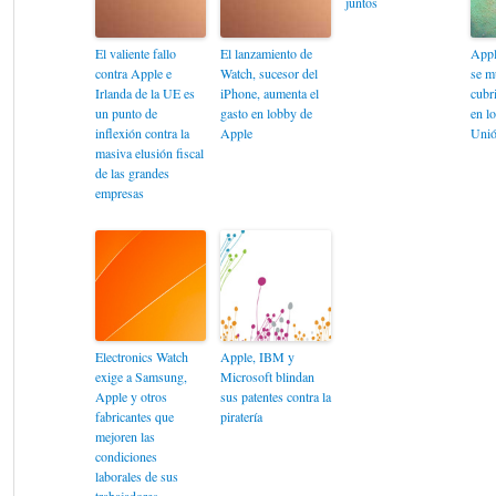
juntos
El valiente fallo
El lanzamiento de
Appl
contra Apple e
Watch, sucesor del
se m
Irlanda de la UE es
iPhone, aumenta el
cubr
un punto de
gasto en lobby de
en lo
inflexión contra la
Apple
Unió
masiva elusión fiscal
de las grandes
empresas
Electronics Watch
Apple, IBM y
exige a Samsung,
Microsoft blindan
Apple y otros
sus patentes contra la
fabricantes que
piratería
mejoren las
condiciones
laborales de sus