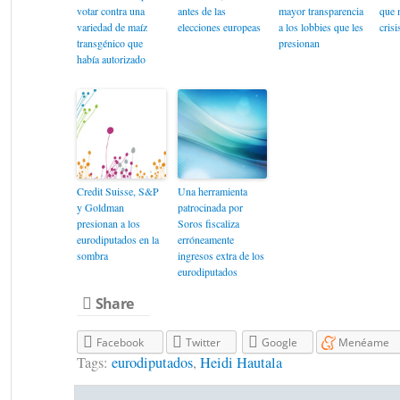
votar contra una
antes de las
mayor transparencia
que 
variedad de maíz
elecciones europeas
a los lobbies que les
crisi
transgénico que
presionan
había autorizado
Credit Suisse, S&P
Una herramienta
y Goldman
patrocinada por
presionan a los
Soros fiscaliza
eurodiputados en la
erróneamente
sombra
ingresos extra de los
eurodiputados
Share
Facebook
Twitter
Google
Menéame
Tags:
eurodiputados
,
Heidi Hautala